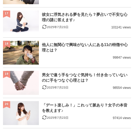
17
彼女に浮気される夢を見たら？夢占いで不安な心
理の謎に答えます♪
2025年7月23日
101141 views
18
他人に無関心で興味がない人にある11の特徴や心
理とは？
99847 views
19
男女で違う手をつなぐ気持ち！付き合っていない
のに手をつなぐ心理とは？
2025年7月23日
98554 views
20
「デート楽しみ！」これって脈あり？女子の本音
を教えます♪
2025年7月23日
97414 views