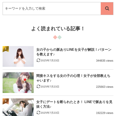
よく読まれている記事！
1
女の子からの脈ありLINEを女子が解説！パターン
を教えます♪
2025年7月23日
344835 views
2
間接キスをする女の子の心理！女子が全部教えち
ゃいます♪
2025年7月23日
225663 views
3
女子にデートを断られたとき！ LINEで脈ありを見
抜く方法♪
2025年7月23日
192229 views