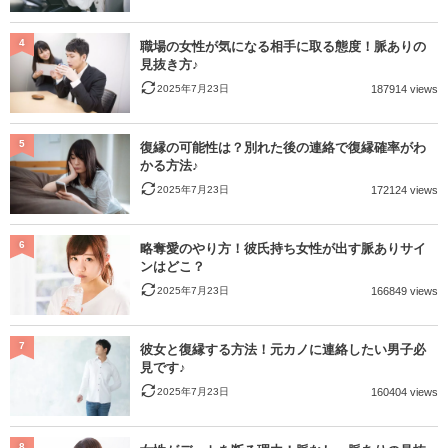
4
職場の女性が気になる相手に取る態度！脈ありの
見抜き方♪
2025年7月23日
187914 views
5
復縁の可能性は？別れた後の連絡で復縁確率がわ
かる方法♪
2025年7月23日
172124 views
6
略奪愛のやり方！彼氏持ち女性が出す脈ありサイ
ンはどこ？
2025年7月23日
166849 views
7
彼女と復縁する方法！元カノに連絡したい男子必
見です♪
2025年7月23日
160404 views
8