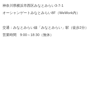
神奈川県横浜市西区みなとみらい3-7-1
オーシャンゲートみなとみらい8F（WeWork内）
交通：みなとみらい線「みなとみらい」駅（徒歩2分）
営業時間 9:00～18:30（無休）