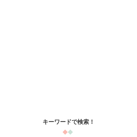
キーワードで検索！