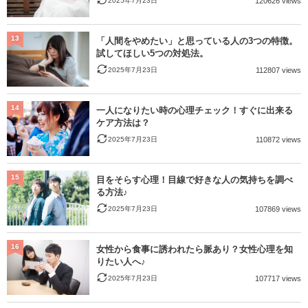
2025年7月23日
120626 views
13
「人間をやめたい」と思っている人の3つの特徴。
試してほしい5つの対処法。
2025年7月23日
112807 views
14
一人になりたい時の心理チェック！すぐに出来る
ケア方法は？
2025年7月23日
110872 views
15
目をそらす心理！目線で好きな人の気持ちを調べ
る方法♪
2025年7月23日
107869 views
16
女性から食事に誘われたら脈あり？女性心理を知
りたい人へ♪
2025年7月23日
107717 views