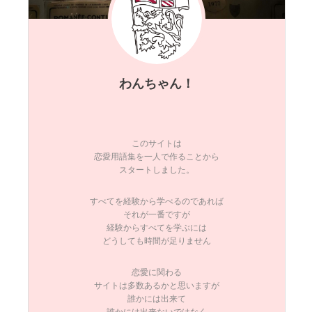
わんちゃん！
このサイトは
恋愛用語集を一人で作ることから
スタートしました。
すべてを経験から学べるのであれば
それが一番ですが
経験からすべてを学ぶには
どうしても時間が足りません
恋愛に関わる
サイトは多数あるかと思いますが
誰かには出来て
誰かには出来ないではなく