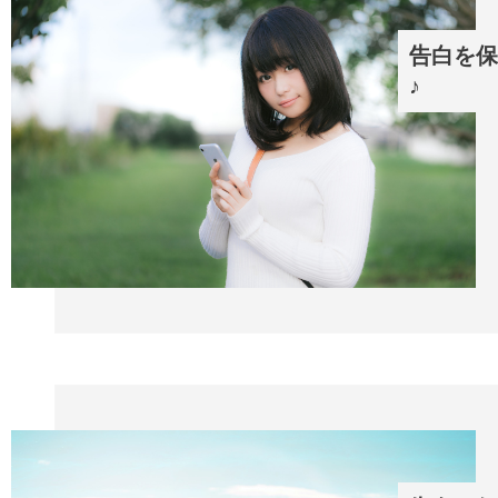
告白を保
♪