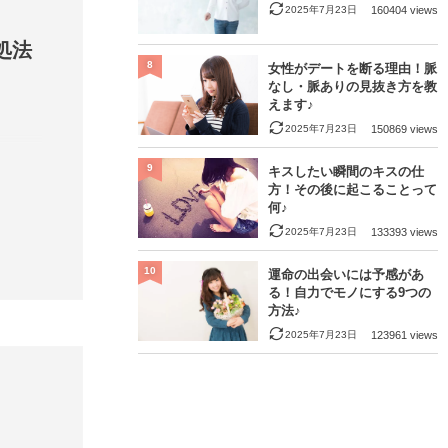
2025年7月23日
160404 views
処法
8
女性がデートを断る理由！脈
なし・脈ありの見抜き方を教
えます♪
2025年7月23日
150869 views
9
キスしたい瞬間のキスの仕
方！その後に起こることって
何♪
2025年7月23日
133393 views
10
運命の出会いには予感があ
る！自力でモノにする9つの
方法♪
2025年7月23日
123961 views