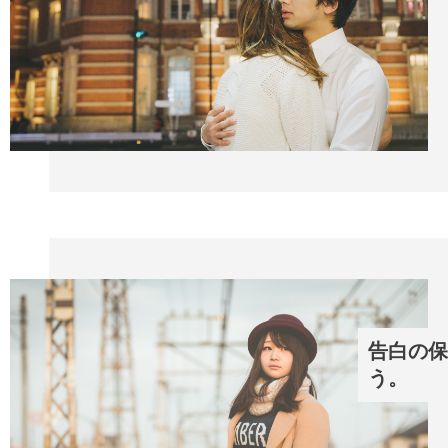
告白の保
う。