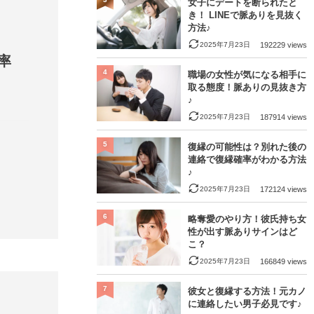
女子にデートを断られたと
き！ LINEで脈ありを見抜く
方法♪
2025年7月23日
192229 views
率
4
職場の女性が気になる相手に
取る態度！脈ありの見抜き方
♪
2025年7月23日
187914 views
5
復縁の可能性は？別れた後の
連絡で復縁確率がわかる方法
♪
2025年7月23日
172124 views
6
略奪愛のやり方！彼氏持ち女
性が出す脈ありサインはど
こ？
2025年7月23日
166849 views
7
彼女と復縁する方法！元カノ
に連絡したい男子必見です♪