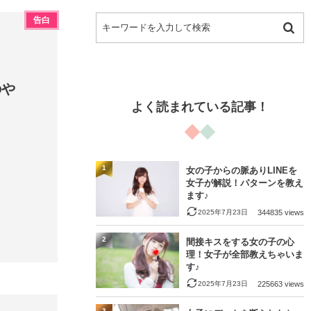
告白
のや
よく読まれている記事！
1
女の子からの脈ありLINEを
女子が解説！パターンを教え
ます♪
2025年7月23日
344835 views
2
間接キスをする女の子の心
理！女子が全部教えちゃいま
す♪
2025年7月23日
225663 views
3