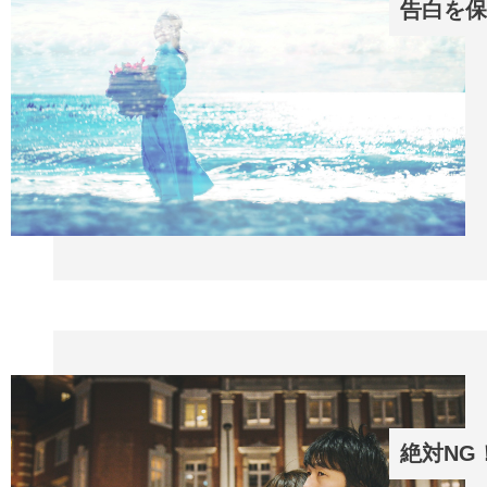
告白を保
絶対NG