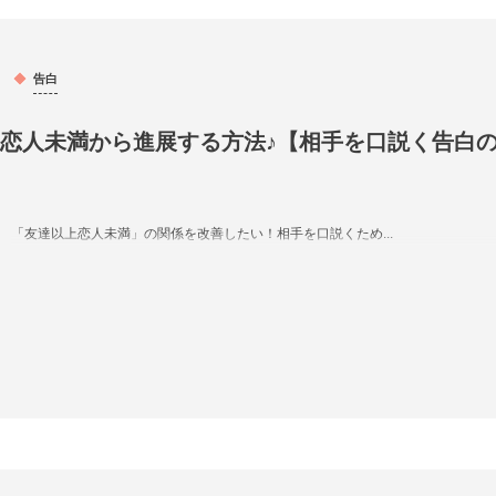
告白
恋人未満から進展する方法♪【相手を口説く告白
「友達以上恋人未満」の関係を改善したい！相手を口説くため...