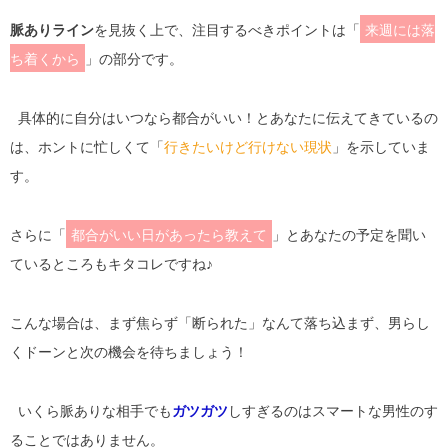
脈ありライン
を見抜く上で、注目するべきポイントは「
来週には落
ち着くから
」の部分です。
具体的に自分はいつなら都合がいい！とあなたに伝えてきているの
は、ホントに忙しくて「
行きたいけど行けない現状
」を示していま
す。
さらに「
都合がいい日があったら教えて
」とあなたの予定を聞い
ているところもキタコレですね♪
こんな場合は、まず焦らず「断られた」なんて落ち込まず、男らし
くドーンと次の機会を待ちましょう！
いくら脈ありな相手でも
ガツガツ
しすぎるのはスマートな男性のす
ることではありません。