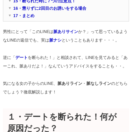
15・断られた時に７つの注意点！
16・懲りずに2回目のお誘いをする場合
17・まとめ
男性にとって「このLINEは
脈ありサイン
か？」って思っているよう
なLINEの返信でも、実は
脈ナシ
ということもあります・・・。
逆に「
デート
を断られた！」と相談されて、LINEを見てみると「あ
ーこれ、脈ありだよ！」なんていうアドバイスをすることも・・。
気になる女の子からのLINE、
脈ありライン
・
脈なしライン
のどちら
でしょう？徹底解説します！
１・デートを断られた！何が
原因だった？