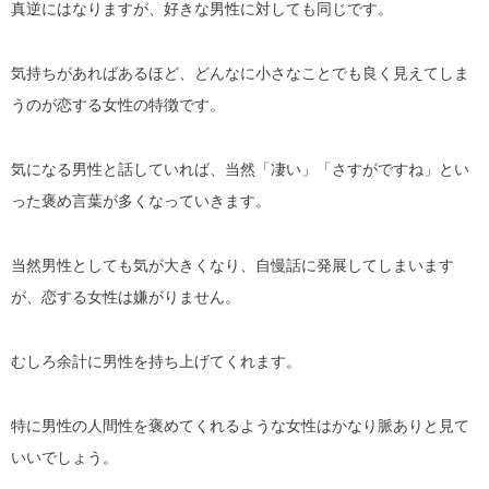
真逆にはなりますが、好きな男性に対しても同じです。
気持ちがあればあるほど、どんなに小さなことでも良く見えてしま
うのが恋する女性の特徴です。
気になる男性と話していれば、当然「凄い」「さすがですね」とい
った褒め言葉が多くなっていきます。
当然男性としても気が大きくなり、自慢話に発展してしまいます
が、恋する女性は嫌がりません。
むしろ余計に男性を持ち上げてくれます。
特に男性の人間性を褒めてくれるような女性はかなり脈ありと見て
いいでしょう。