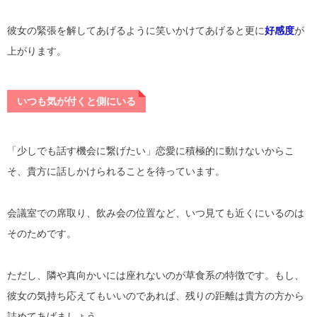
彼女の緊張を解してあげるように笑いかけてあげると更に
好感度
が
上がります。
いつも気が付くと側にいる
「少しでも話す機会に繋げたい」恋愛に積極的に動けないからこ
そ、貴方に話しかけられることを待っています。
会議室での席取り、飲み会の位置など、いつ見ても近くにいるのは
そのためです。
ただし、隣や真向かいには座れないのが草食系の特徴です。もし、
彼女の気持ち応えてもいいのであれば、残りの距離は貴方の方から
詰めてあげましょう。