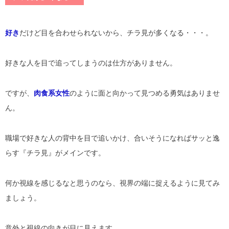
好き
だけど目を合わせられないから、チラ見が多くなる・・・。
好きな人を目で追ってしまうのは仕方がありません。
ですが、
肉食系女性
のように面と向かって見つめる勇気はありませ
ん。
職場で好きな人の背中を目で追いかけ、合いそうになればサッと逸
らす『チラ見』がメインです。
何か視線を感じるなと思うのなら、視界の端に捉えるように見てみ
ましょう。
意外と視線の向きが目に見えます。