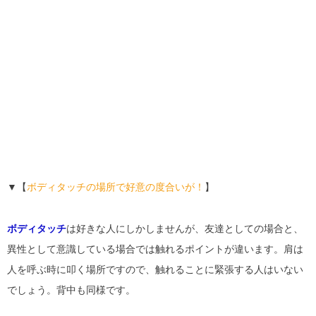
▼【
ボディタッチの場所で好意の度合いが！
】
ボディタッチ
は好きな人にしかしませんが、友達としての場合と、
異性として意識している場合では触れるポイントが違います。肩は
人を呼ぶ時に叩く場所ですので、触れることに緊張する人はいない
でしょう。背中も同様です。