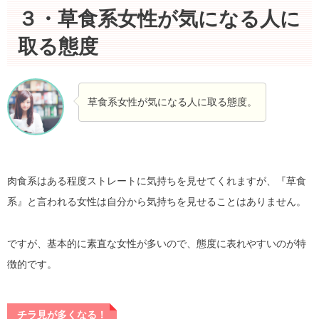
３・草食系女性が気になる人に
取る態度
草食系女性が気になる人に取る態度。
肉食系はある程度ストレートに気持ちを見せてくれますが、『草食
系』と言われる女性は自分から気持ちを見せることはありません。
ですが、基本的に素直な女性が多いので、態度に表れやすいのが特
徴的です。
チラ見が多くなる！