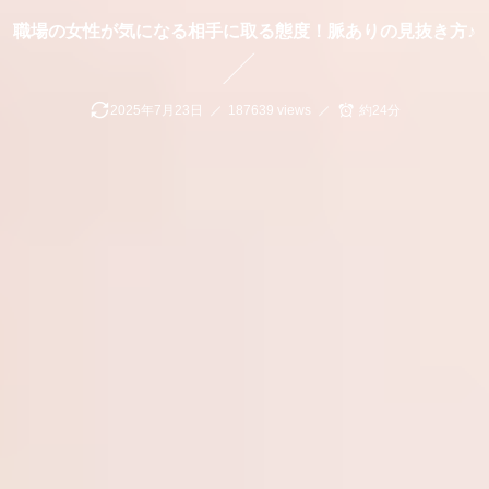
職場の女性が気になる相手に取る態度！脈ありの見抜き方♪
2025年7月23日
187639 views
約24分