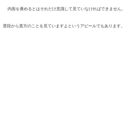
内面を褒めるとはそれだけ意識して見ていなければできません。
普段から貴方のことを見ていますよというアピールでもあります。