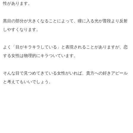
性があります。
黒目の部分が大きくなることによって、瞳に入る光が普段より反射
しやすくなります。
よく「目がキラキラしている」と表現されることがありますが、恋
する女性は物理的にキラついています。
そんな目で見つめてきている女性がいれば、貴方への好きアピール
と考えてもいいでしょう。