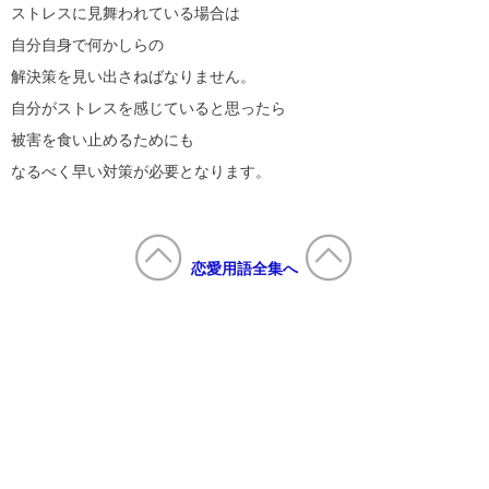
ストレスに見舞われている場合は
自分自身で何かしらの
解決策を見い出さねばなりません。
自分がストレスを感じていると思ったら
被害を食い止めるためにも
なるべく早い対策が必要となります。
恋愛用語全集へ