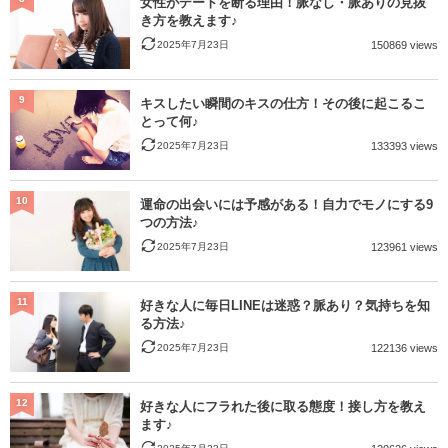
女性がデートを断る理由！脈なし・脈ありの見抜
き方を教えます♪
2025年7月23日
150869 views
9
キスしたい瞬間のキスの仕方！その後に起こるこ
とって何♪
2025年7月23日
133393 views
10
運命の出会いには予感がある！自力でモノにする9
つの方法♪
2025年7月23日
123961 views
11
好きな人に毎日LINEは迷惑？脈あり？気持ちを知
る方法♪
2025年7月23日
122136 views
12
好きな人にフラれた後に取る態度！接し方を教え
ます♪