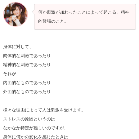
何か刺激が加わったことによって起こる、精神
的緊張のこと。
身体に対して、
肉体的な刺激であったり
精神的な刺激であったり
それが
内面的なものであったり
外面的なものであったり
様々な理由によって人は刺激を受けます。
ストレスの原因というのは
なかなか特定が難しいのですが、
身体に何かの変化を感じたときは