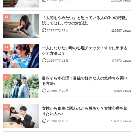
2025年7月23日
120626 views
13
「人間をやめたい」と思っている人の3つの特徴。
試してほしい5つの対処法。
2025年7月23日
112807 views
14
一人になりたい時の心理チェック！すぐに出来る
ケア方法は？
2025年7月23日
110872 views
15
目をそらす心理！目線で好きな人の気持ちを調べ
る方法♪
2025年7月23日
107869 views
16
女性から食事に誘われたら脈あり？女性心理を知
りたい人へ♪
2025年7月23日
107717 views