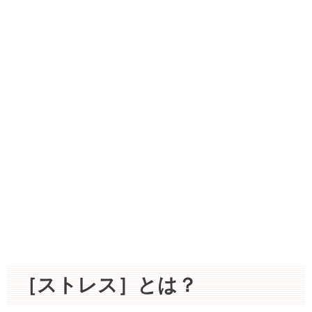
［ストレス］とは？