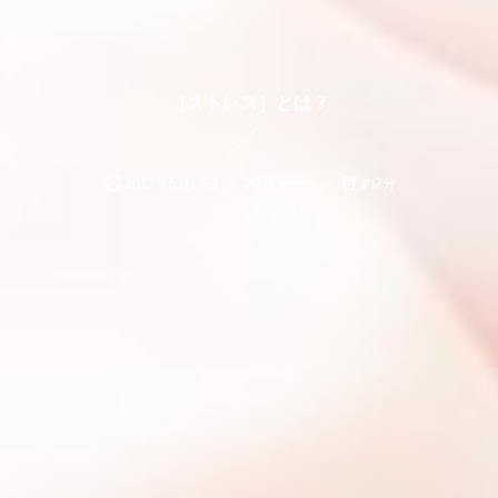
［ストレス］とは？
2017年5月17日
2036 views
約2分