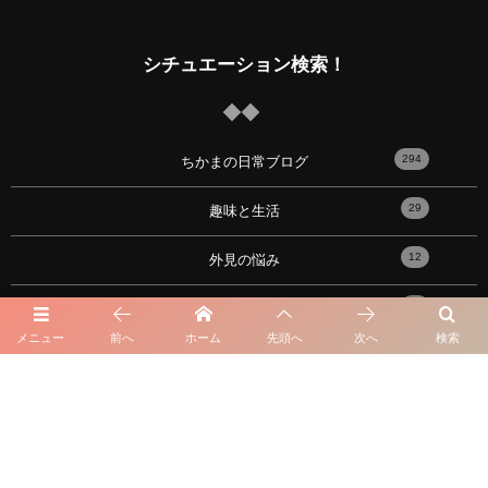
シチュエーション検索！
294
ちかまの日常ブログ
29
趣味と生活
12
外見の悩み
34
人生の悩み
メニュー
前へ
ホーム
先頭へ
次へ
検索
21
出会い
17
性の悩み
91
恋愛心理学・メンタル