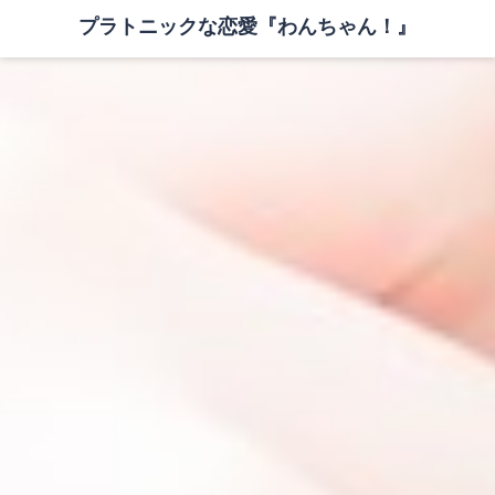
プラトニックな恋愛『わんちゃん！』