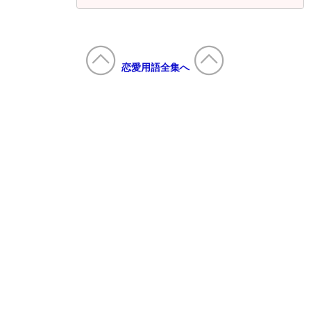
恋愛用語全集へ