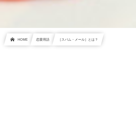
HOME
恋愛用語
［スパム・メール］とは？