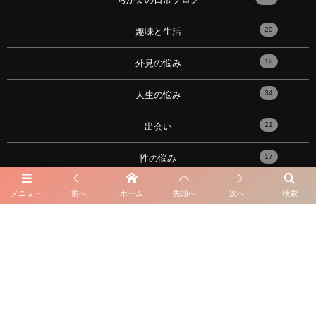
29
趣味と生活
12
外見の悩み
34
人生の悩み
21
出会い
17
性の悩み
91
恋愛心理学・メンタル
メニュー
前へ
ホーム
先頭へ
次へ
検索
10
おすすめの記事！
101
性格の悩み
16
星座・血液型・占い
23