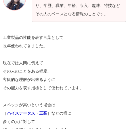
り、学歴、職業、年齢、収入、趣味、特技など
その人のベースとなる情報のことです。
工業製品の性能を表す言葉として
長年使われてきました。
現在では人間に例えて
その人のことをある程度、
客観的な理解が出来るように
その能力を表す指標として使われています。
スペックが高いという場合は
［
ハイステータス
・
三高
］などの様に
多くの人に対して