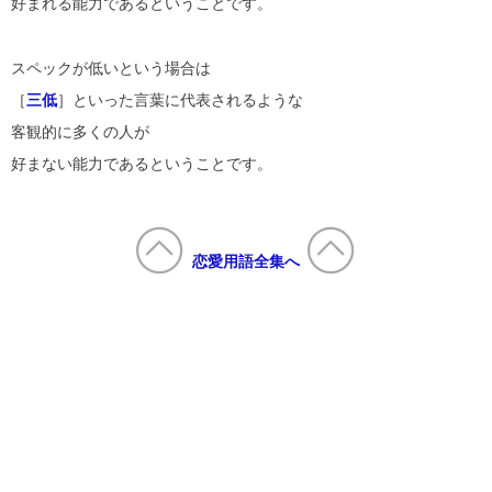
好まれる能力であるということです。
スペックが低いという場合は
［
三低
］といった言葉に代表されるような
客観的に多くの人が
好まない能力であるということです。
恋愛用語全集へ