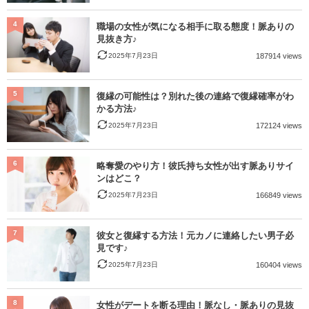
4
職場の女性が気になる相手に取る態度！脈ありの
見抜き方♪
2025年7月23日
187914 views
5
復縁の可能性は？別れた後の連絡で復縁確率がわ
かる方法♪
2025年7月23日
172124 views
6
略奪愛のやり方！彼氏持ち女性が出す脈ありサイ
ンはどこ？
2025年7月23日
166849 views
7
彼女と復縁する方法！元カノに連絡したい男子必
見です♪
2025年7月23日
160404 views
8
女性がデートを断る理由！脈なし・脈ありの見抜