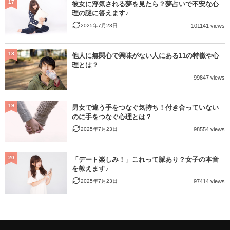
17
彼女に浮気される夢を見たら？夢占いで不安な心
理の謎に答えます♪
2025年7月23日
101141 views
18
他人に無関心で興味がない人にある11の特徴や心
理とは？
99847 views
19
男女で違う手をつなぐ気持ち！付き合っていない
のに手をつなぐ心理とは？
2025年7月23日
98554 views
20
「デート楽しみ！」これって脈あり？女子の本音
を教えます♪
2025年7月23日
97414 views