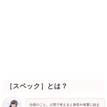
［スペック］とは？
仕様のこと。人間で考えると身長や体重に始ま