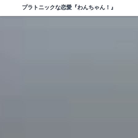
プラトニックな恋愛『わんちゃん！』