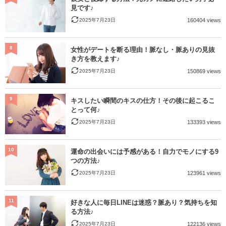
見です♪
2025年7月23日
160404 views
8
女性がデートを断る理由！脈なし・脈ありの見抜
き方を教えます♪
2025年7月23日
150869 views
9
キスしたい瞬間のキスの仕方！その後に起こるこ
とって何♪
2025年7月23日
133393 views
10
運命の出会いには予感がある！自力でモノにする9
つの方法♪
2025年7月23日
123961 views
11
好きな人に毎日LINEは迷惑？脈あり？気持ちを知
る方法♪
2025年7月23日
122136 views