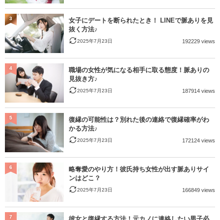
3
女子にデートを断られたとき！ LINEで脈ありを見
抜く方法♪
2025年7月23日
192229 views
4
職場の女性が気になる相手に取る態度！脈ありの
見抜き方♪
2025年7月23日
187914 views
5
復縁の可能性は？別れた後の連絡で復縁確率がわ
かる方法♪
2025年7月23日
172124 views
6
略奪愛のやり方！彼氏持ち女性が出す脈ありサイ
ンはどこ？
2025年7月23日
166849 views
7
彼女と復縁する方法！元カノに連絡したい男子必