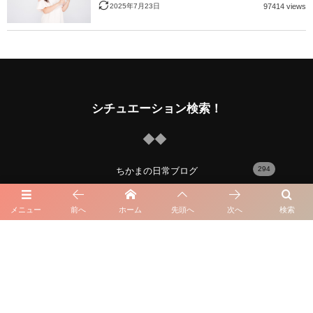
2025年7月23日
97414 views
シチュエーション検索！
294
ちかまの日常ブログ
29
趣味と生活
メニュー
前へ
ホーム
先頭へ
次へ
検索
12
外見の悩み
34
人生の悩み
21
出会い