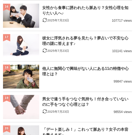
16
女性から食事に誘われたら脈あり？女性心理を知
りたい人へ♪
2025年7月23日
107717 views
17
彼女に浮気される夢を見たら？夢占いで不安な心
理の謎に答えます♪
2025年7月23日
101141 views
18
他人に無関心で興味がない人にある11の特徴や心
理とは？
99847 views
19
男女で違う手をつなぐ気持ち！付き合っていない
のに手をつなぐ心理とは？
2025年7月23日
98554 views
20
「デート楽しみ！」これって脈あり？女子の本音
を教えます♪