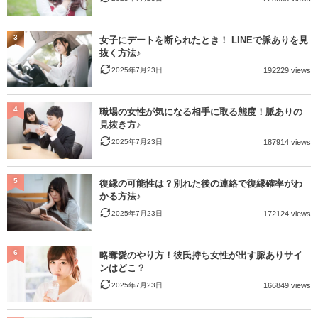
3
女子にデートを断られたとき！ LINEで脈ありを見
抜く方法♪
2025年7月23日
192229 views
4
職場の女性が気になる相手に取る態度！脈ありの
見抜き方♪
2025年7月23日
187914 views
5
復縁の可能性は？別れた後の連絡で復縁確率がわ
かる方法♪
2025年7月23日
172124 views
6
略奪愛のやり方！彼氏持ち女性が出す脈ありサイ
ンはどこ？
2025年7月23日
166849 views