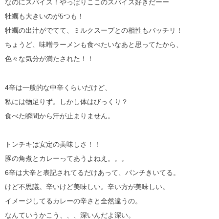
なのにスパイス！やっぱりここのスパイス好きだーー
牡蠣も大きいのが5つも！
牡蠣の出汁がでてて、ミルクスープとの相性もバッチリ！
ちょうど、味噌ラーメンも食べたいなあと思ってたから、
色々な気分が満たされた！！
4辛は一般的な中辛くらいだけど、
私には物足りず。しかし体はびっくり？
食べた瞬間から汗が止まりません。
トンチキは安定の美味しさ！！
豚の角煮とカレーってあうよねえ。。。
6辛は大辛と表記されてるだけあって、パンチきいてる。
けど不思議。辛いけど美味しい。辛い方が美味しい。
イメージしてるカレーの辛さと全然違うの。
なんていうかこう、、、深いんだよ深い。