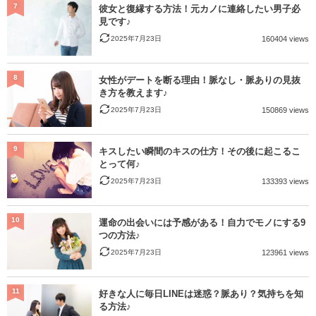
7
彼女と復縁する方法！元カノに連絡したい男子必
見です♪
2025年7月23日
160404 views
8
女性がデートを断る理由！脈なし・脈ありの見抜
き方を教えます♪
2025年7月23日
150869 views
9
キスしたい瞬間のキスの仕方！その後に起こるこ
とって何♪
2025年7月23日
133393 views
10
運命の出会いには予感がある！自力でモノにする9
つの方法♪
2025年7月23日
123961 views
11
好きな人に毎日LINEは迷惑？脈あり？気持ちを知
る方法♪