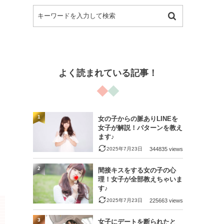
よく読まれている記事！
1
女の子からの脈ありLINEを
女子が解説！パターンを教え
ます♪
2025年7月23日
344835 views
2
間接キスをする女の子の心
理！女子が全部教えちゃいま
す♪
2025年7月23日
225663 views
3
女子にデートを断られたと