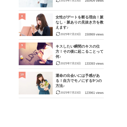
2025年7月23日
160404 views
8
女性がデートを断る理由！脈
なし・脈ありの見抜き方を教
えます♪
2025年7月23日
150869 views
9
キスしたい瞬間のキスの仕
方！その後に起こることって
何♪
2025年7月23日
133393 views
10
運命の出会いには予感があ
る！自力でモノにする9つの
方法♪
2025年7月23日
123961 views