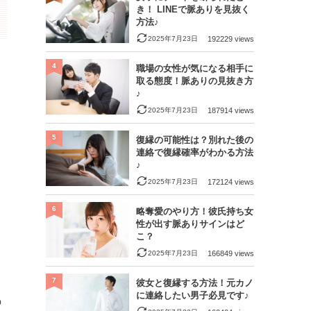
き！ LINEで脈ありを見抜く
方法♪
2025年7月23日
192229 views
4
職場の女性が気になる相手に
取る態度！脈ありの見抜き方
♪
2025年7月23日
187914 views
5
復縁の可能性は？別れた後の
連絡で復縁確率がわかる方法
♪
2025年7月23日
172124 views
6
略奪愛のやり方！彼氏持ち女
性が出す脈ありサインはど
こ？
2025年7月23日
166849 views
7
彼女と復縁する方法！元カノ
に連絡したい男子必見です♪
の