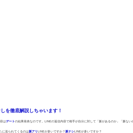
なしを徹底解説しちゃいます！
内容は
デート
の結果発表なのです。LINEの返信内容で相手が自分に対して「脈があるのか」「脈ない
なたに送られてくるのは
脈アリ
LINEが多いですか？
脈ナシ
LINEが多いですか？