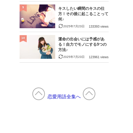
9
キスしたい瞬間のキスの仕
方！その後に起こることって
何♪
2025年7月23日
133393 views
10
運命の出会いには予感があ
る！自力でモノにする9つの
方法♪
2025年7月23日
123961 views
恋愛用語全集へ