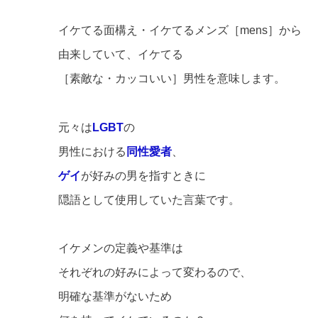
イケてる面構え・イケてるメンズ［mens］から
由来していて、イケてる
［素敵な・カッコいい］男性を意味します。
元々は
LGBT
の
男性における
同性愛者
、
ゲイ
が好みの男を指すときに
隠語として使用していた言葉です。
イケメンの定義や基準は
それぞれの好みによって変わるので、
明確な基準がないため