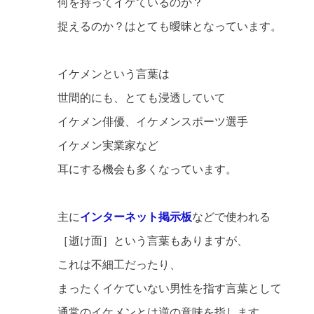
何を持ってイケているのか？
捉えるのか？はとても曖昧となっています。
イケメンという言葉は
世間的にも、とても浸透していて
イケメン俳優、イケメンスポーツ選手
イケメン実業家など
耳にする機会も多くなっています。
主に
インターネット掲示板
などで使われる
［逝け面］という言葉もありますが、
これは不細工だったり、
まったくイケていない男性を指す言葉として
通常のイケメンとは逆の意味を指します。