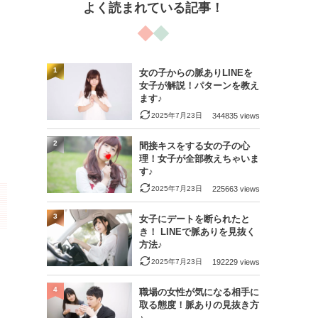
よく読まれている記事！
1
女の子からの脈ありLINEを
女子が解説！パターンを教え
ます♪
2025年7月23日
344835 views
2
間接キスをする女の子の心
理！女子が全部教えちゃいま
す♪
2025年7月23日
225663 views
3
女子にデートを断られたと
き！ LINEで脈ありを見抜く
方法♪
2025年7月23日
192229 views
4
職場の女性が気になる相手に
取る態度！脈ありの見抜き方
♪