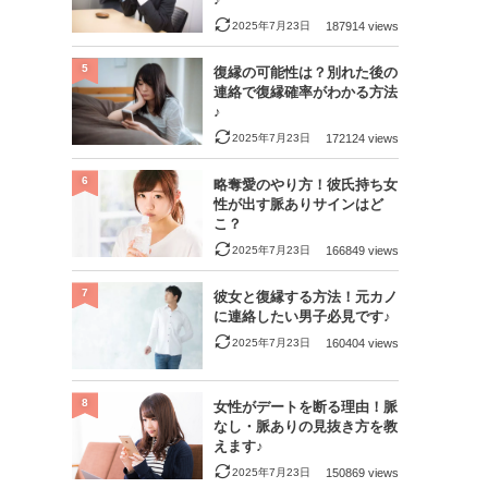
2025年7月23日
187914 views
5
復縁の可能性は？別れた後の
連絡で復縁確率がわかる方法
♪
2025年7月23日
172124 views
6
略奪愛のやり方！彼氏持ち女
性が出す脈ありサインはど
こ？
2025年7月23日
166849 views
7
彼女と復縁する方法！元カノ
に連絡したい男子必見です♪
2025年7月23日
160404 views
8
女性がデートを断る理由！脈
なし・脈ありの見抜き方を教
えます♪
2025年7月23日
150869 views