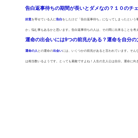
告白返事待ちの期間が長いとダメなの？１０のチ
好意
を寄せている人に
告白
をしたけど「告白返事待ち」になってしまったという
か」悩む事もあるかと思います。告白返事待ちの人は、その間に出来ることを考
運命の出会いには9つの前兆がある？運命を自分の
運命の人
との運命の
出会い
には、いくつかの前兆があると言われています。そん
は相当数いるようです。とっても素敵ですよね！人生の主人公は自分。運命に向