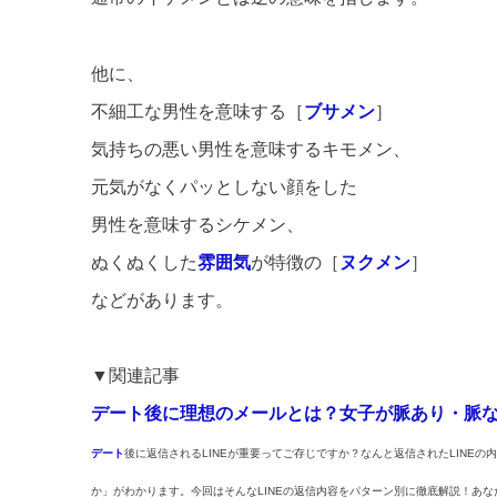
他に、
不細工な男性を意味する［
ブサメン
］
気持ちの悪い男性を意味するキモメン、
元気がなくパッとしない顔をした
男性を意味するシケメン、
ぬくぬくした
雰囲気
が特徴の［
ヌクメン
］
などがあります。
▼関連記事
デート後に理想のメールとは？女子が脈あり・脈
デート
後に返信されるLINEが重要ってご存じですか？なんと返信されたLINEの
か」がわかります。今回はそんなLINEの返信内容をパターン別に徹底解説！あ