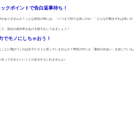
ェックポイントで告白返事待ち！
事がありませんか？こんな状況の時には、「いつまで待ては良いのか」「どんな行動をすれば良いの
えて、告白の成功率をあげる努力をしてみましょう！
力でモノにしちゃおう！
なことに飛びつくのは女子だろうと思っていませんか？男性の中にも「運命の出会い」を信じている
き合ってみるといいことがあるかもしれませんよ♪