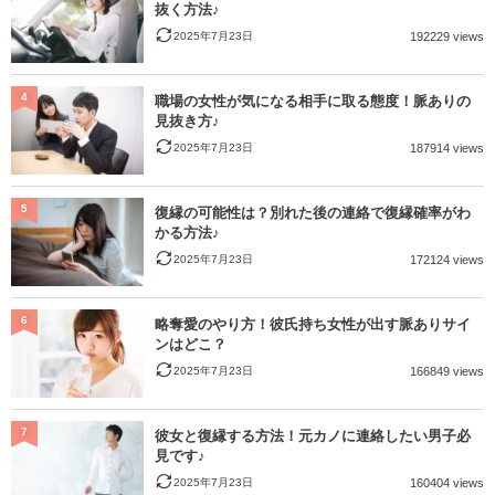
抜く方法♪
2025年7月23日
192229 views
4
職場の女性が気になる相手に取る態度！脈ありの
見抜き方♪
2025年7月23日
187914 views
5
復縁の可能性は？別れた後の連絡で復縁確率がわ
かる方法♪
2025年7月23日
172124 views
6
略奪愛のやり方！彼氏持ち女性が出す脈ありサイ
ンはどこ？
2025年7月23日
166849 views
7
彼女と復縁する方法！元カノに連絡したい男子必
見です♪
2025年7月23日
160404 views