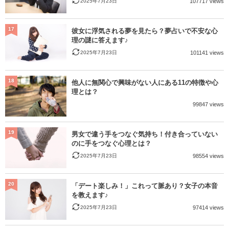
2025年7月23日
107717 views
17
彼女に浮気される夢を見たら？夢占いで不安な心
理の謎に答えます♪
2025年7月23日
101141 views
18
他人に無関心で興味がない人にある11の特徴や心
理とは？
99847 views
19
男女で違う手をつなぐ気持ち！付き合っていない
のに手をつなぐ心理とは？
2025年7月23日
98554 views
20
「デート楽しみ！」これって脈あり？女子の本音
を教えます♪
2025年7月23日
97414 views