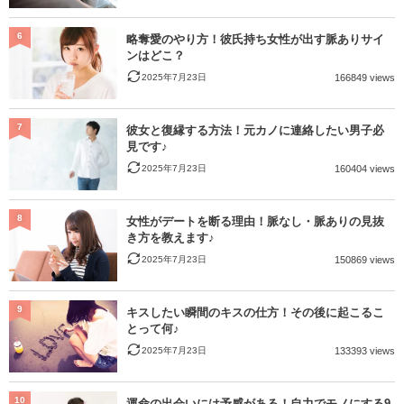
6
略奪愛のやり方！彼氏持ち女性が出す脈ありサイ
ンはどこ？
2025年7月23日
166849 views
7
彼女と復縁する方法！元カノに連絡したい男子必
見です♪
2025年7月23日
160404 views
8
女性がデートを断る理由！脈なし・脈ありの見抜
き方を教えます♪
2025年7月23日
150869 views
9
キスしたい瞬間のキスの仕方！その後に起こるこ
とって何♪
2025年7月23日
133393 views
10
運命の出会いには予感がある！自力でモノにする9