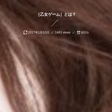
［乙女ゲーム］とは？
2017年1月10日
1463 views
約2分