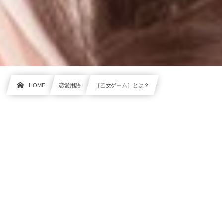
HOME
恋愛用語
［乙女ゲーム］とは？