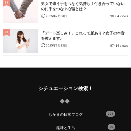
19
男女で違う手をつなぐ気持ち！付き合っていない
のに手をつなぐ心理とは？
2025年7月23日
98554 views
20
「デート楽しみ！」これって脈あり？女子の本音
を教えます♪
2025年7月23日
97414 views
シチュエーション検索！
294
ちかまの日常ブログ
29
趣味と生活