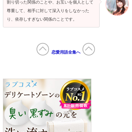
割り切った関係のことや、お互いを個人として
尊重して、相手に対して深入りをしなかった
り、依存しすぎない関係のことです。
恋愛用語全集へ