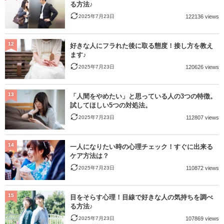
る方法♪
2025年7月23日
122136 views
12
好きな人にフラれた後に取る態度！接し方を教え
ます♪
2025年7月23日
120626 views
13
「人間をやめたい」と思っている人の3つの特徴。
試してほしい5つの対処法。
2025年7月23日
112807 views
14
一人になりたい時の心理チェック！すぐに出来る
ケア方法は？
2025年7月23日
110872 views
15
目をそらす心理！目線で好きな人の気持ちを調べ
る方法♪
2025年7月23日
107869 views