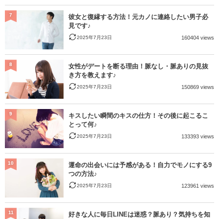
7
彼女と復縁する方法！元カノに連絡したい男子必
見です♪
2025年7月23日
160404 views
8
女性がデートを断る理由！脈なし・脈ありの見抜
き方を教えます♪
2025年7月23日
150869 views
9
キスしたい瞬間のキスの仕方！その後に起こるこ
とって何♪
2025年7月23日
133393 views
10
運命の出会いには予感がある！自力でモノにする9
つの方法♪
2025年7月23日
123961 views
11
好きな人に毎日LINEは迷惑？脈あり？気持ちを知