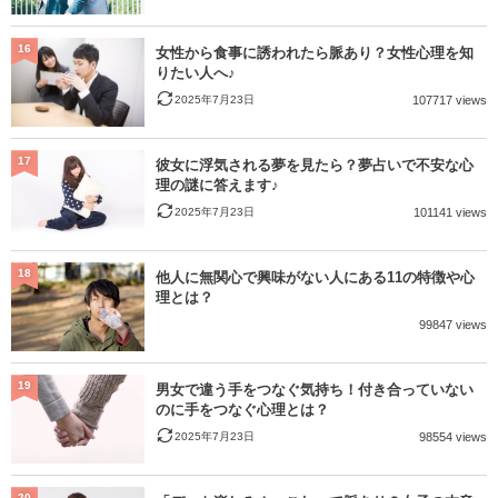
16
女性から食事に誘われたら脈あり？女性心理を知
りたい人へ♪
2025年7月23日
107717 views
17
彼女に浮気される夢を見たら？夢占いで不安な心
理の謎に答えます♪
2025年7月23日
101141 views
18
他人に無関心で興味がない人にある11の特徴や心
理とは？
99847 views
19
男女で違う手をつなぐ気持ち！付き合っていない
のに手をつなぐ心理とは？
2025年7月23日
98554 views
20