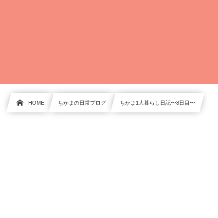
HOME
ちかまの日常ブログ
ちかま1人暮らし日記〜8日目〜