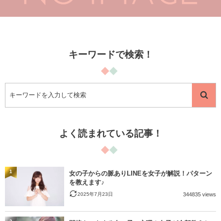
キーワードで検索！
よく読まれている記事！
1
女の子からの脈ありLINEを女子が解説！パターン
を教えます♪
2025年7月23日
344835 views