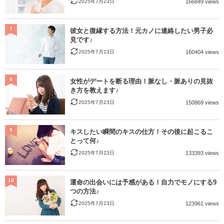
2025年7月23日
166849 views
7
彼女と復縁する方法！元カノに連絡したい男子必
見です♪
2025年7月23日
160404 views
8
女性がデートを断る理由！脈なし・脈ありの見抜
き方を教えます♪
2025年7月23日
150869 views
9
キスしたい瞬間のキスの仕方！その後に起こるこ
とって何♪
2025年7月23日
133393 views
10
運命の出会いには予感がある！自力でモノにする9
つの方法♪
2025年7月23日
123961 views