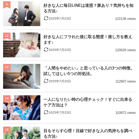
11
好きな人に毎日LINEは迷惑？脈あり？気持ちを知
る方法♪
2025年7月23日
122136 views
12
好きな人にフラれた後に取る態度！接し方を教え
ます♪
2025年7月23日
120626 views
13
「人間をやめたい」と思っている人の3つの特徴。
試してほしい5つの対処法。
2025年7月23日
112807 views
14
一人になりたい時の心理チェック！すぐに出来る
ケア方法は？
2025年7月23日
110872 views
15
目をそらす心理！目線で好きな人の気持ちを調べ
る方法♪