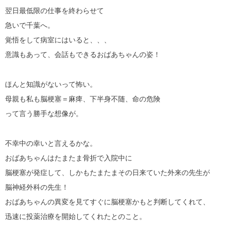
翌日最低限の仕事を終わらせて
急いで千葉へ。
覚悟をして病室にはいると、、、
意識もあって、会話もできるおばあちゃんの姿！
ほんと知識がないって怖い。
母親も私も脳梗塞＝麻痺、下半身不随、命の危険
って言う勝手な想像が。
不幸中の幸いと言えるかな。
おばあちゃんはたまたま骨折で入院中に
脳梗塞が発症して、しかもたまたまその日来ていた外来の先生が
脳神経外科の先生！
おばあちゃんの異変を見てすぐに脳梗塞かもと判断してくれて、
迅速に投薬治療を開始してくれたとのこと。