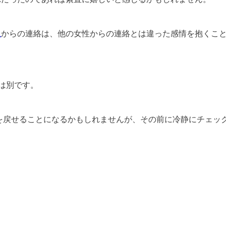
人
からの連絡は、他の女性からの連絡とは違った感情を抱くこ
は別です。
を戻せることになるかもしれませんが、その前に冷静にチェッ