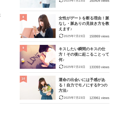
2025年7月23日
160404 views
ょ
8
女性がデートを断る理由！脈
なし・脈ありの見抜き方を教
えます♪
2025年7月23日
150869 views
9
キスしたい瞬間のキスの仕
方！その後に起こることって
何♪
2025年7月23日
133393 views
10
運命の出会いには予感があ
る！自力でモノにする9つの
方法♪
2025年7月23日
123961 views