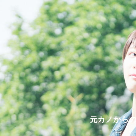
元カノからの