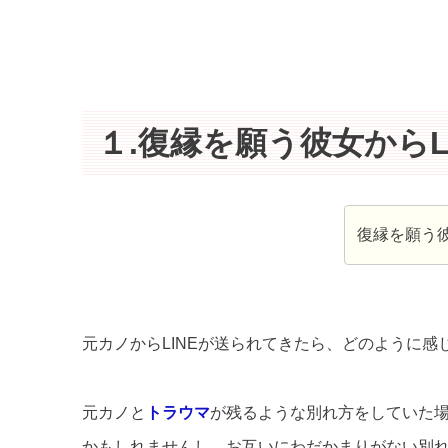
１.復縁を願う彼女からL
復縁を願う彼
元カノからLINEが送られてきたら、どのように
元カノと
トラウマ
が残るような別れ方をしていた場
かもしれませんし、お互いにわだかまりがない別