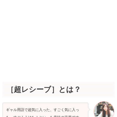
［超レシーブ］とは？
ギャル用語で超気に入った、すごく気に入っ