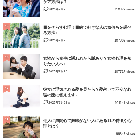
ケア方法は？
2025年7月23日
110872 views
15
目をそらす心理！目線で好きな人の気持ちを調べ
る方法♪
2025年7月23日
107869 views
16
女性から食事に誘われたら脈あり？女性心理を知
りたい人へ♪
2025年7月23日
107717 views
17
彼女に浮気される夢を見たら？夢占いで不安な心
理の謎に答えます♪
2025年7月23日
101141 views
18
他人に無関心で興味がない人にある11の特徴や心
理とは？
99847 views