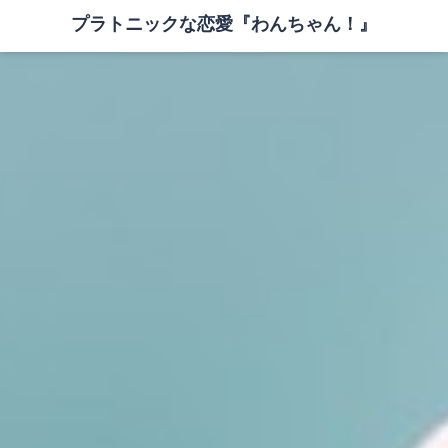
プラトニックな恋愛『わんちゃん！』