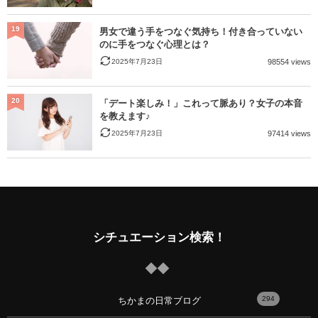
19
男女で違う手をつなぐ気持ち！付き合っていない
のに手をつなぐ心理とは？
2025年7月23日
98554 views
20
「デート楽しみ！」これって脈あり？女子の本音
を教えます♪
2025年7月23日
97414 views
シチュエーション検索！
294
ちかまの日常ブログ