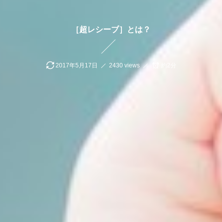
［超レシーブ］とは？
2017年5月17日
2430 views
約2分