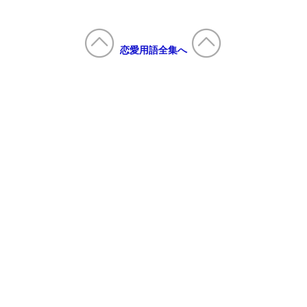
恋愛用語全集へ