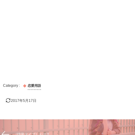
恋愛用語
2017年5月17日
［聴覚タイプ］とは？