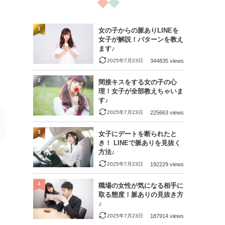
1
女の子からの脈ありLINEを
女子が解説！パターンを教え
ます♪
2025年7月23日
344835 views
2
間接キスをする女の子の心
理！女子が全部教えちゃいま
す♪
2025年7月23日
225663 views
3
女子にデートを断られたと
き！ LINEで脈ありを見抜く
方法♪
2025年7月23日
192229 views
4
職場の女性が気になる相手に
取る態度！脈ありの見抜き方
♪
2025年7月23日
187914 views