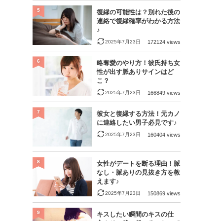
5
復縁の可能性は？別れた後の
連絡で復縁確率がわかる方法
♪
2025年7月23日
172124 views
6
略奪愛のやり方！彼氏持ち女
性が出す脈ありサインはど
こ？
2025年7月23日
166849 views
7
彼女と復縁する方法！元カノ
に連絡したい男子必見です♪
2025年7月23日
160404 views
8
女性がデートを断る理由！脈
なし・脈ありの見抜き方を教
えます♪
2025年7月23日
150869 views
9
キスしたい瞬間のキスの仕