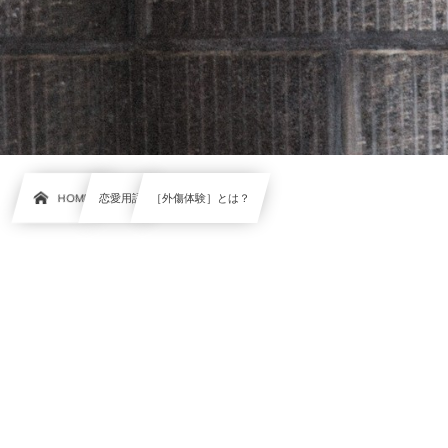
HOME
恋愛用語
［外傷体験］とは？