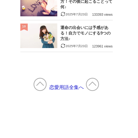
方！その後に起こることって
何♪
2025年7月23日
133393 views
10
運命の出会いには予感があ
る！自力でモノにする9つの
方法♪
2025年7月23日
123961 views
恋愛用語全集へ