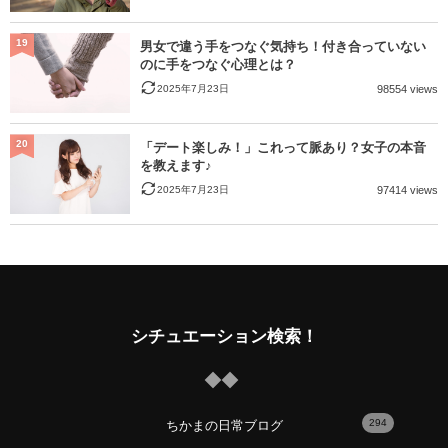
19
男女で違う手をつなぐ気持ち！付き合っていない
のに手をつなぐ心理とは？
2025年7月23日
98554 views
20
「デート楽しみ！」これって脈あり？女子の本音
を教えます♪
2025年7月23日
97414 views
シチュエーション検索！
294
ちかまの日常ブログ