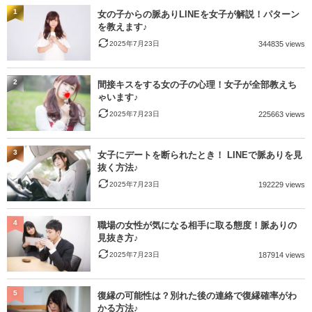
1
女の子からの脈ありLINEを女子が解説！パターン
を教えます♪
2025年7月23日
344835 views
2
間接キスをする女の子の心理！女子が全部教えち
ゃいます♪
2025年7月23日
225663 views
3
女子にデートを断られたとき！ LINEで脈ありを見
抜く方法♪
2025年7月23日
192229 views
4
職場の女性が気になる相手に取る態度！脈ありの
見抜き方♪
2025年7月23日
187914 views
5
復縁の可能性は？別れた後の連絡で復縁確率がわ
かる方法♪