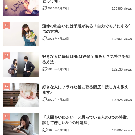
とって何♪
2025年7月23日
133393 views
10
運命の出会いには予感がある！自力でモノにする9
つの方法♪
2025年7月23日
123961 views
11
好きな人に毎日LINEは迷惑？脈あり？気持ちを知
る方法♪
2025年7月23日
122136 views
12
好きな人にフラれた後に取る態度！接し方を教え
ます♪
2025年7月23日
120626 views
13
「人間をやめたい」と思っている人の3つの特徴。
試してほしい5つの対処法。
2025年7月23日
112807 views