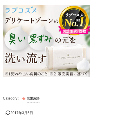
恋愛用語
2017年3月5日