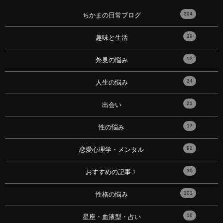
294
ちかまの日常ブログ
29
趣味と生活
12
外見の悩み
34
人生の悩み
21
出会い
17
性の悩み
91
恋愛心理学・メンタル
10
おすすめの記事！
101
性格の悩み
16
星座・血液型・占い