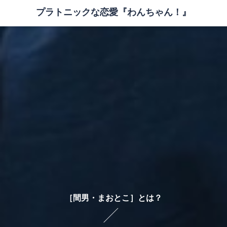
プラトニックな恋愛『わんちゃん！』
［間男・まおとこ］とは？