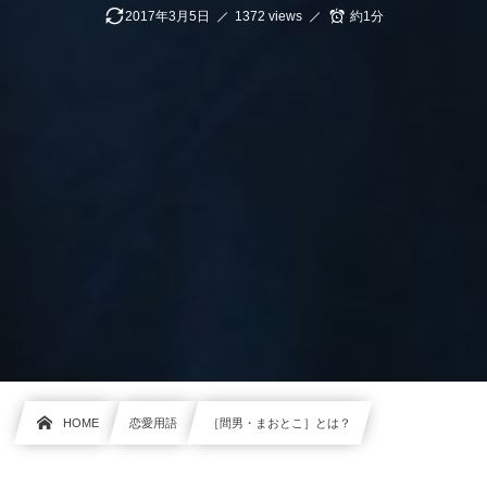
2017年3月5日
1372 views
約1分
HOME
恋愛用語
［間男・まおとこ］とは？