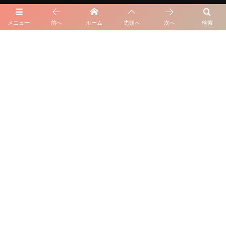
23
失恋と復縁
メニュー
前へ
ホーム
先頭へ
次へ
検索
7
元カノ・元カレ
57
脈アリ・脈ナシ
41
恋愛・デート
22
浮気
25
告白
36
ワンポイントテクニック
30
テクニック
1,210
恋愛用語
55
キス