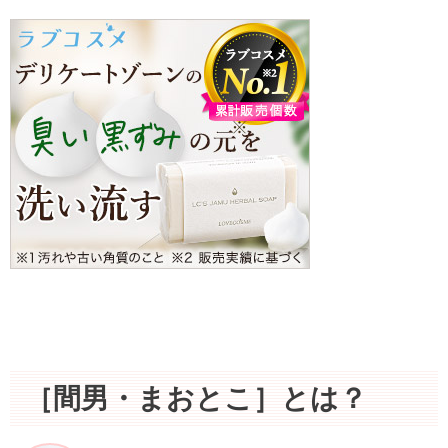
［間男・まおとこ］とは？