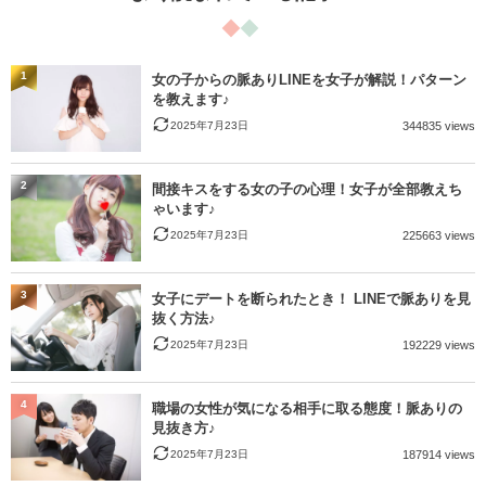
1
女の子からの脈ありLINEを女子が解説！パターン
を教えます♪
2025年7月23日
344835 views
2
間接キスをする女の子の心理！女子が全部教えち
ゃいます♪
2025年7月23日
225663 views
3
女子にデートを断られたとき！ LINEで脈ありを見
抜く方法♪
2025年7月23日
192229 views
4
職場の女性が気になる相手に取る態度！脈ありの
見抜き方♪
2025年7月23日
187914 views