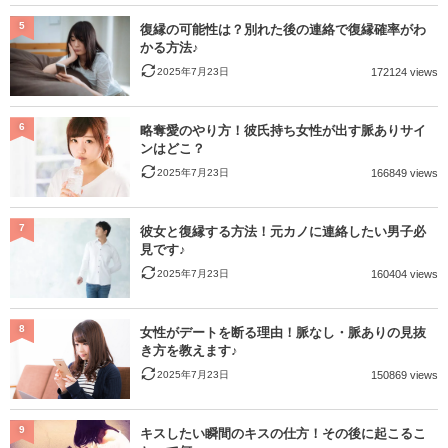
5
復縁の可能性は？別れた後の連絡で復縁確率がわ
かる方法♪
2025年7月23日
172124 views
6
略奪愛のやり方！彼氏持ち女性が出す脈ありサイ
ンはどこ？
2025年7月23日
166849 views
7
彼女と復縁する方法！元カノに連絡したい男子必
見です♪
2025年7月23日
160404 views
8
女性がデートを断る理由！脈なし・脈ありの見抜
き方を教えます♪
2025年7月23日
150869 views
9
キスしたい瞬間のキスの仕方！その後に起こるこ