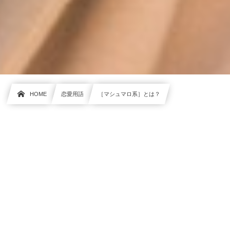
HOME
恋愛用語
［マシュマロ系］とは？