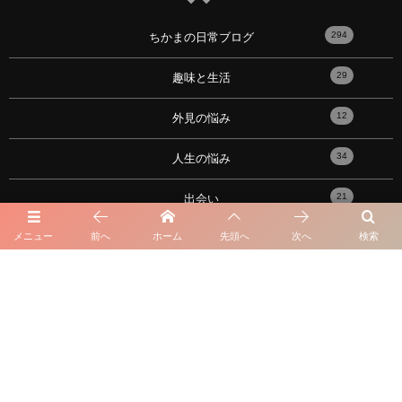
294
ちかまの日常ブログ
29
趣味と生活
12
外見の悩み
34
人生の悩み
21
出会い
メニュー
前へ
ホーム
先頭へ
次へ
検索
17
性の悩み
91
恋愛心理学・メンタル
10
おすすめの記事！
101
性格の悩み
16
星座・血液型・占い