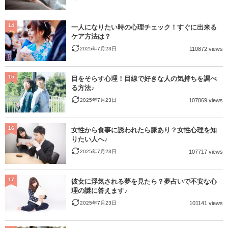
14
一人になりたい時の心理チェック！すぐに出来る
ケア方法は？
2025年7月23日
110872 views
15
目をそらす心理！目線で好きな人の気持ちを調べ
る方法♪
2025年7月23日
107869 views
16
女性から食事に誘われたら脈あり？女性心理を知
りたい人へ♪
2025年7月23日
107717 views
17
彼女に浮気される夢を見たら？夢占いで不安な心
理の謎に答えます♪
2025年7月23日
101141 views