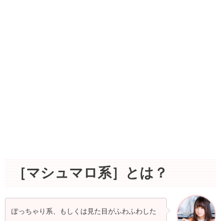
［マシュマロ系］とは？
ぽっちゃり系、もしくは見た目がふわふわした