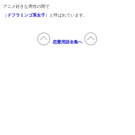
アニメ好きな男性の間で
［
ドフラミンゴ系女子
］と呼ばれています。
恋愛用語全集へ