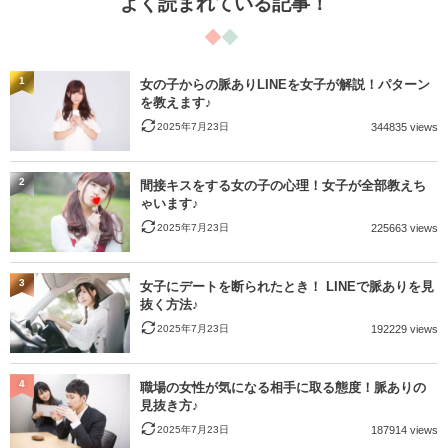
よく読まれている記事！
1
女の子からの脈ありLINEを女子が解説！パターン
を教えます♪
2025年7月23日
344835 views
2
間接キスをする女の子の心理！女子が全部教えち
ゃいます♪
2025年7月23日
225663 views
3
女子にデートを断られたとき！ LINEで脈ありを見
抜く方法♪
2025年7月23日
192229 views
4
職場の女性が気になる相手に取る態度！脈ありの
見抜き方♪
2025年7月23日
187914 views