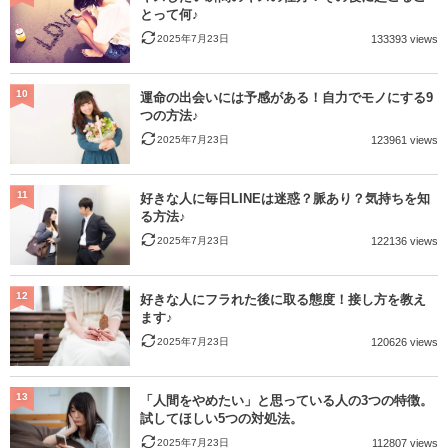
とって何♪
2025年7月23日
133393 views
10
運命の出会いには予感がある！自力でモノにする9
つの方法♪
2025年7月23日
123961 views
11
好きな人に毎日LINEは迷惑？脈あり？気持ちを知
る方法♪
2025年7月23日
122136 views
12
好きな人にフラれた後に取る態度！接し方を教え
ます♪
2025年7月23日
120626 views
13
「人間をやめたい」と思っている人の3つの特徴。
試してほしい5つの対処法。
2025年7月23日
112807 views