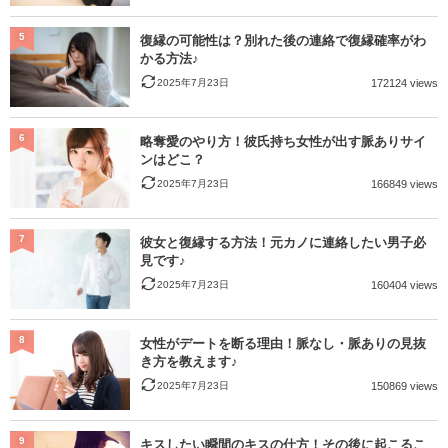
5
復縁の可能性は？別れた後の連絡で復縁確率がわ
かる方法♪
2025年7月23日
172124 views
6
略奪愛のやり方！彼氏持ち女性が出す脈ありサイ
ンはどこ？
2025年7月23日
166849 views
7
彼女と復縁する方法！元カノに連絡したい男子必
見です♪
2025年7月23日
160404 views
8
女性がデートを断る理由！脈なし・脈ありの見抜
き方を教えます♪
2025年7月23日
150869 views
9
キスしたい瞬間のキスの仕方！その後に起こるこ