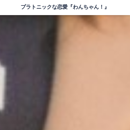
プラトニックな恋愛『わんちゃん！』