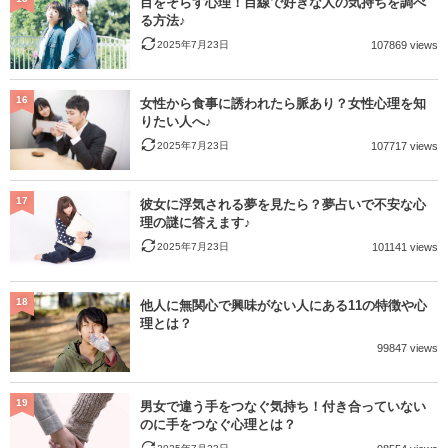
目をそらす心理！目線で好きな人の気持ちを調べ
る方法♪
2025年7月23日
107869 views
16
女性から食事に誘われたら脈あり？女性心理を知
りたい人へ♪
2025年7月23日
107717 views
17
彼女に浮気される夢を見たら？夢占いで不安な心
理の謎に答えます♪
2025年7月23日
101141 views
18
他人に無関心で興味がない人にある11の特徴や心
理とは？
99847 views
19
男女で違う手をつなぐ気持ち！付き合っていない
のに手をつなぐ心理とは？