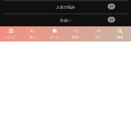
34
人生の悩み
21
出会い
17
性の悩み
メニュー
前へ
ホーム
先頭へ
次へ
検索
91
恋愛心理学・メンタル
10
おすすめの記事！
101
性格の悩み
16
星座・血液型・占い
23
失恋と復縁
7
元カノ・元カレ
57
脈アリ・脈ナシ