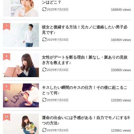
ンはどこ？
2025年7月23日
166849 views
7
彼女と復縁する方法！元カノに連絡したい男子必
見です♪
2025年7月23日
160404 views
8
女性がデートを断る理由！脈なし・脈ありの見抜
き方を教えます♪
2025年7月23日
150869 views
9
キスしたい瞬間のキスの仕方！その後に起こるこ
とって何♪
2025年7月23日
133393 views
10
運命の出会いには予感がある！自力でモノにする9
つの方法♪
2025年7月23日
123961 views