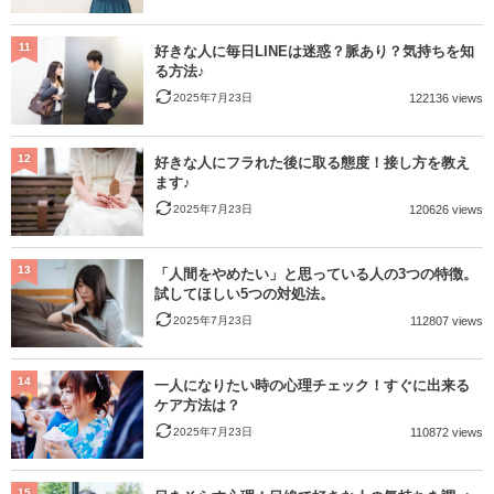
11
好きな人に毎日LINEは迷惑？脈あり？気持ちを知
る方法♪
2025年7月23日
122136 views
12
好きな人にフラれた後に取る態度！接し方を教え
ます♪
2025年7月23日
120626 views
13
「人間をやめたい」と思っている人の3つの特徴。
試してほしい5つの対処法。
2025年7月23日
112807 views
14
一人になりたい時の心理チェック！すぐに出来る
ケア方法は？
2025年7月23日
110872 views
15