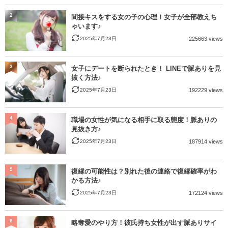
2
間接キスをする女の子の心理！女子が全部教えち
ゃいます♪
2025年7月23日
225663 views
3
女子にデートを断られたとき！ LINEで脈ありを見
抜く方法♪
2025年7月23日
192229 views
4
職場の女性が気になる相手に取る態度！脈ありの
見抜き方♪
2025年7月23日
187914 views
5
復縁の可能性は？別れた後の連絡で復縁確率がわ
かる方法♪
2025年7月23日
172124 views
6
略奪愛のやり方！彼氏持ち女性が出す脈ありサイ