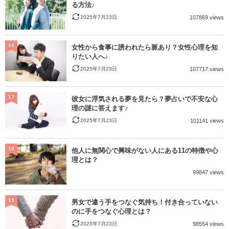
る方法♪
2025年7月23日
107869 views
16
女性から食事に誘われたら脈あり？女性心理を知
りたい人へ♪
2025年7月23日
107717 views
17
彼女に浮気される夢を見たら？夢占いで不安な心
理の謎に答えます♪
2025年7月23日
101141 views
18
他人に無関心で興味がない人にある11の特徴や心
理とは？
99847 views
19
男女で違う手をつなぐ気持ち！付き合っていない
のに手をつなぐ心理とは？
2025年7月23日
98554 views