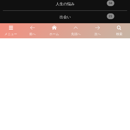
34
人生の悩み
21
出会い
17
性の悩み
メニュー
前へ
ホーム
先頭へ
次へ
検索
91
恋愛心理学・メンタル
10
おすすめの記事！
101
性格の悩み
16
星座・血液型・占い
23
失恋と復縁
7
元カノ・元カレ
57
脈アリ・脈ナシ