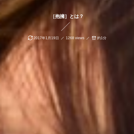
［抱擁］とは？
2017年1月19日
1268 views
約1分