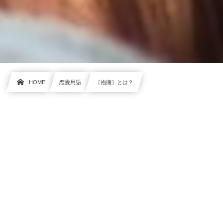
HOME
恋愛用語
［抱擁］とは？