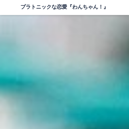
プラトニックな恋愛『わんちゃん！』