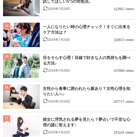
試してほしい5つの対処法。
2025年7月23日
112807 views
14
一人になりたい時の心理チェック！すぐに出来る
ケア方法は？
2025年7月23日
110872 views
15
目をそらす心理！目線で好きな人の気持ちを調べ
る方法♪
2025年7月23日
107869 views
16
女性から食事に誘われたら脈あり？女性心理を知
りたい人へ♪
2025年7月23日
107717 views
17
彼女に浮気される夢を見たら？夢占いで不安な心
理の謎に答えます♪
2025年7月23日
101141 views