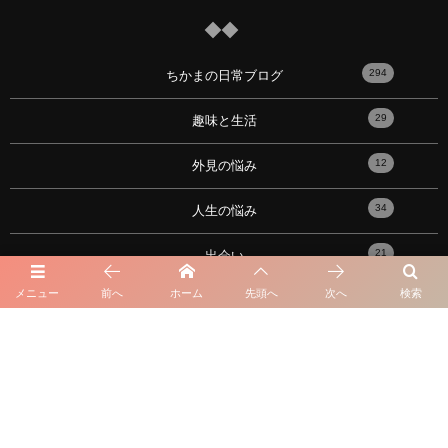
294
ちかまの日常ブログ
29
趣味と生活
12
外見の悩み
34
人生の悩み
21
出会い
メニュー
前へ
ホーム
先頭へ
次へ
検索
17
性の悩み
91
恋愛心理学・メンタル
10
おすすめの記事！
101
性格の悩み