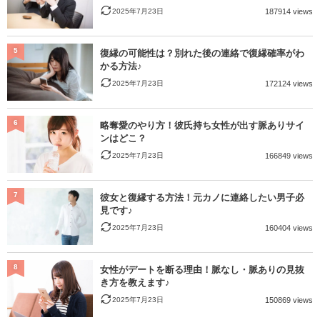
2025年7月23日
187914 views
5
復縁の可能性は？別れた後の連絡で復縁確率がわ
かる方法♪
2025年7月23日
172124 views
6
略奪愛のやり方！彼氏持ち女性が出す脈ありサイ
ンはどこ？
2025年7月23日
166849 views
7
彼女と復縁する方法！元カノに連絡したい男子必
見です♪
2025年7月23日
160404 views
8
女性がデートを断る理由！脈なし・脈ありの見抜
き方を教えます♪
2025年7月23日
150869 views