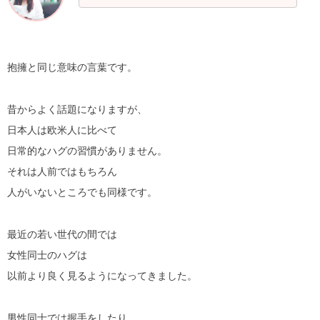
抱擁と同じ意味の言葉です。
昔からよく話題になりますが、
日本人は欧米人に比べて
日常的なハグの習慣がありません。
それは人前ではもちろん
人がいないところでも同様です。
最近の若い世代の間では
女性同士のハグは
以前より良く見るようになってきました。
男性同士では握手をしたり、