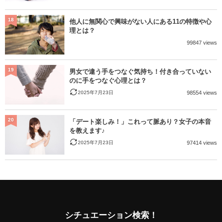
18
他人に無関心で興味がない人にある11の特徴や心
理とは？
99847 views
19
男女で違う手をつなぐ気持ち！付き合っていない
のに手をつなぐ心理とは？
2025年7月23日
98554 views
20
「デート楽しみ！」これって脈あり？女子の本音
を教えます♪
2025年7月23日
97414 views
シチュエーション検索！