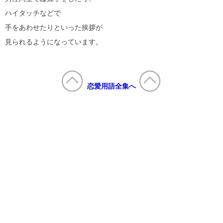
ハイタッチなどで
手をあわせたりといった挨拶が
見られるようになっています。
恋愛用語全集へ