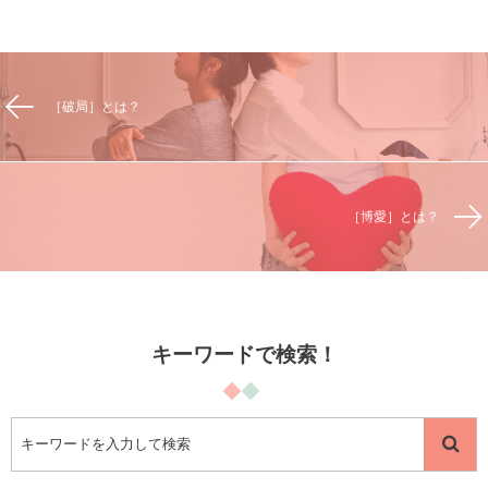
［破局］とは？
［博愛］とは？
キーワードで検索！