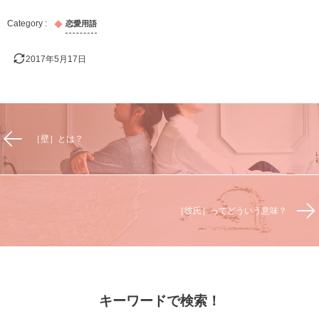
恋愛用語
2017年5月17日
［壁］とは？
［彼氏］ってどういう意味？
キーワードで検索！