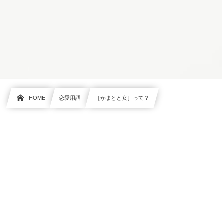
HOME
恋愛用語
［かまとと女］って？