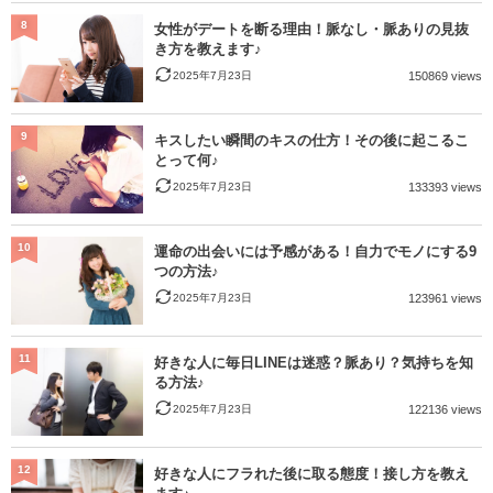
8
女性がデートを断る理由！脈なし・脈ありの見抜
き方を教えます♪
2025年7月23日
150869 views
9
キスしたい瞬間のキスの仕方！その後に起こるこ
とって何♪
2025年7月23日
133393 views
10
運命の出会いには予感がある！自力でモノにする9
つの方法♪
2025年7月23日
123961 views
11
好きな人に毎日LINEは迷惑？脈あり？気持ちを知
る方法♪
2025年7月23日
122136 views
12
好きな人にフラれた後に取る態度！接し方を教え