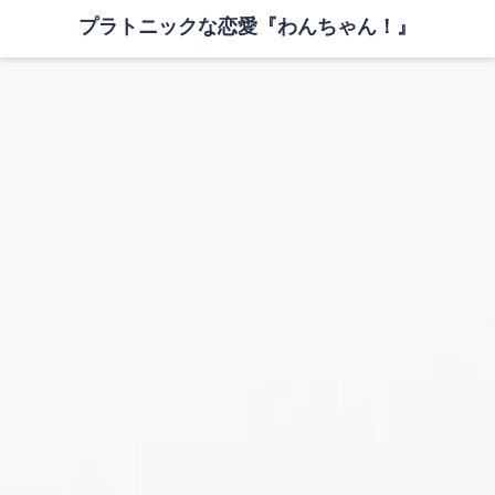
プラトニックな恋愛『わんちゃん！』