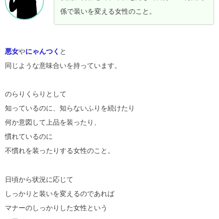
係で装いを変える女性のこと。
悪女
や
にゃんつく
と
同じような意味合いを持っています。
のらりくらりとして
知っているのに、知らないふりを続けたり
何か意図して上品を装ったり、
慣れているのに
不慣れを装ったりする女性のこと。
日頃から状況に応じて
しっかりと装いを変えるのであれば
マナーのしっかりした女性という