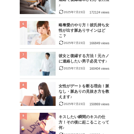
♪
2025年7月23日
172124 views
6
略奪愛のやり方！彼氏持ち女
性が出す脈ありサインはど
こ？
2025年7月23日
166849 views
7
彼女と復縁する方法！元カノ
に連絡したい男子必見です♪
2025年7月23日
160404 views
8
女性がデートを断る理由！脈
なし・脈ありの見抜き方を教
えます♪
2025年7月23日
150869 views
9
キスしたい瞬間のキスの仕
方！その後に起こることって
何♪