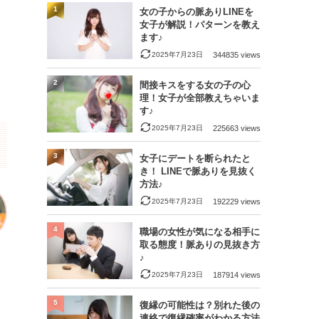
1
女の子からの脈ありLINEを
女子が解説！パターンを教え
ます♪
2025年7月23日
344835 views
2
間接キスをする女の子の心
理！女子が全部教えちゃいま
す♪
2025年7月23日
225663 views
3
女子にデートを断られたと
き！ LINEで脈ありを見抜く
方法♪
2025年7月23日
192229 views
4
職場の女性が気になる相手に
取る態度！脈ありの見抜き方
♪
2025年7月23日
187914 views
5
復縁の可能性は？別れた後の
連絡で復縁確率がわかる方法