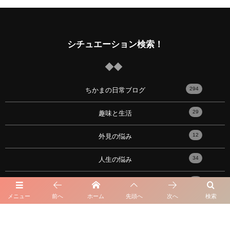
シチュエーション検索！
294
ちかまの日常ブログ
29
趣味と生活
12
外見の悩み
34
人生の悩み
21
出会い
メニュー
前へ
ホーム
先頭へ
次へ
検索
17
性の悩み
91
恋愛心理学・メンタル