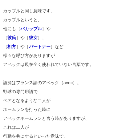
カップルと同じ意味です。
カップルというと、
他にも［
バカップル
］や
［
彼氏
］や［
彼女
］、
［
相方
］や［
パートナー
］など
様々な呼び方がありますが
アベックは現在全く使われていない言葉です。
語源はフランス語のアベック（avec）。
野球の専門用語で
ペアとなるような二人が
ホームランを打った時に
アベックホームランと言う時がありますが、
これは二人が
行動を共にするといった意味で、