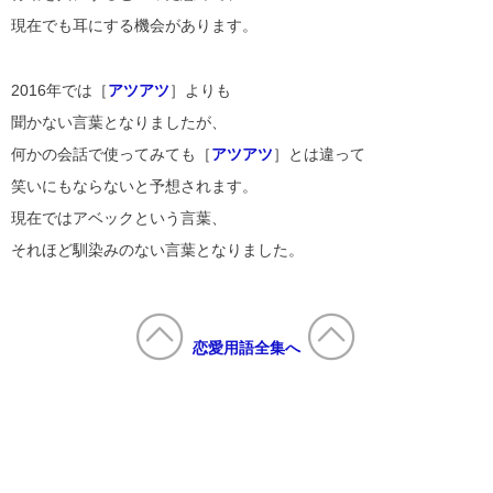
現在でも耳にする機会があります。
2016年では［
アツアツ
］よりも
聞かない言葉となりましたが、
何かの会話で使ってみても［
アツアツ
］とは違って
笑いにもならないと予想されます。
現在ではアベックという言葉、
それほど馴染みのない言葉となりました。
恋愛用語全集へ