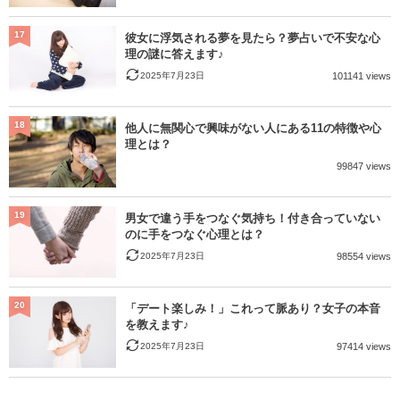
17
彼女に浮気される夢を見たら？夢占いで不安な心
理の謎に答えます♪
2025年7月23日
101141 views
18
他人に無関心で興味がない人にある11の特徴や心
理とは？
99847 views
19
男女で違う手をつなぐ気持ち！付き合っていない
のに手をつなぐ心理とは？
2025年7月23日
98554 views
20
「デート楽しみ！」これって脈あり？女子の本音
を教えます♪
2025年7月23日
97414 views