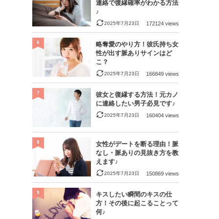
連絡で復縁確率がわかる方法
♪
2025年7月23日
172124 views
6
略奪愛のやり方！彼氏持ち女
性が出す脈ありサインはど
こ？
2025年7月23日
166849 views
7
彼女と復縁する方法！元カノ
に連絡したい男子必見です♪
2025年7月23日
160404 views
8
女性がデートを断る理由！脈
なし・脈ありの見抜き方を教
えます♪
2025年7月23日
150869 views
9
キスしたい瞬間のキスの仕
方！その後に起こることって
何♪