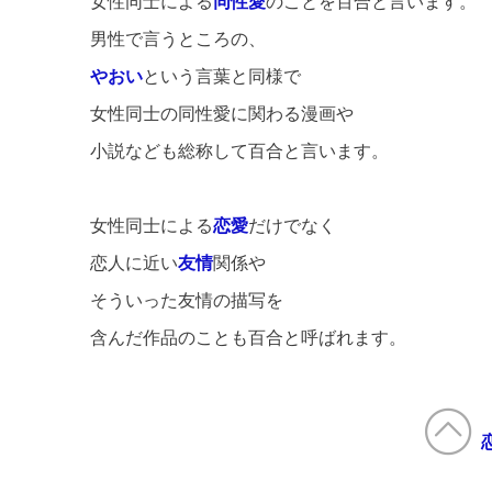
女性同士による
同性愛
のことを百合と言います。
男性で言うところの、
やおい
という言葉と同様で
女性同士の同性愛に関わる漫画や
小説なども総称して百合と言います。
女性同士による
恋愛
だけでなく
恋人に近い
友情
関係や
そういった友情の描写を
含んだ作品のことも百合と呼ばれます。