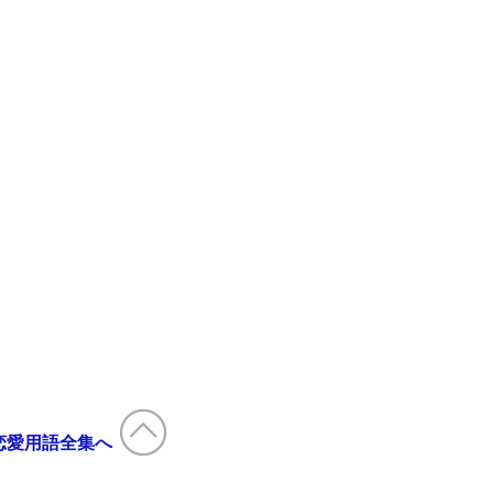
恋愛用語全集へ