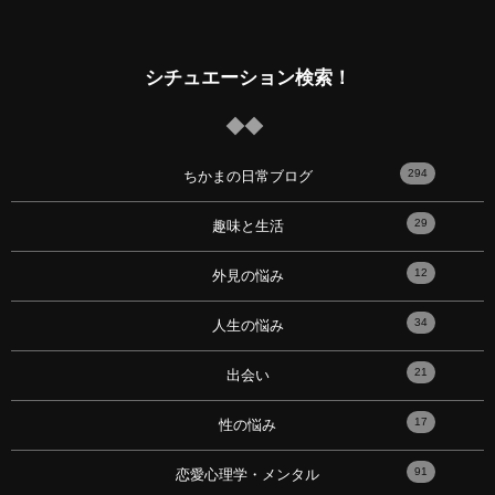
シチュエーション検索！
294
ちかまの日常ブログ
29
趣味と生活
12
外見の悩み
34
人生の悩み
21
出会い
17
性の悩み
91
恋愛心理学・メンタル