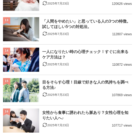
2025年7月23日
120626 views
13
「人間をやめたい」と思っている人の3つの特徴。
試してほしい5つの対処法。
2025年7月23日
112807 views
14
一人になりたい時の心理チェック！すぐに出来る
ケア方法は？
2025年7月23日
110872 views
15
目をそらす心理！目線で好きな人の気持ちを調べ
る方法♪
2025年7月23日
107869 views
16
女性から食事に誘われたら脈あり？女性心理を知
りたい人へ♪
2025年7月23日
107717 views