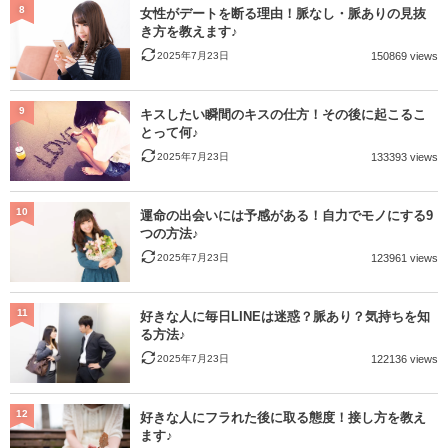
8
女性がデートを断る理由！脈なし・脈ありの見抜
き方を教えます♪
2025年7月23日
150869 views
9
キスしたい瞬間のキスの仕方！その後に起こるこ
とって何♪
2025年7月23日
133393 views
10
運命の出会いには予感がある！自力でモノにする9
つの方法♪
2025年7月23日
123961 views
11
好きな人に毎日LINEは迷惑？脈あり？気持ちを知
る方法♪
2025年7月23日
122136 views
12
好きな人にフラれた後に取る態度！接し方を教え
ます♪