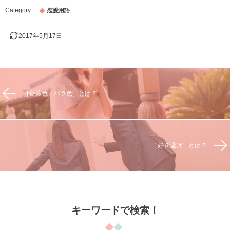
恋愛用語
2017年5月17日
［薔薇色・バラ色］とは？
［好き避け］とは？
キーワードで検索！