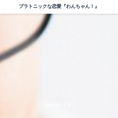
プラトニックな恋愛『わんちゃん！』
［おねえ］とは？