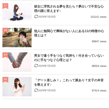
17
彼女に浮気される夢を見たら？夢占いで不安な心
理の謎に答えます♪
2025年7月23日
101141 views
18
他人に無関心で興味がない人にある11の特徴や心
理とは？
99847 views
19
男女で違う手をつなぐ気持ち！付き合っていない
のに手をつなぐ心理とは？
2025年7月23日
98554 views
20
「デート楽しみ！」これって脈あり？女子の本音
を教えます♪
2025年7月23日
97414 views