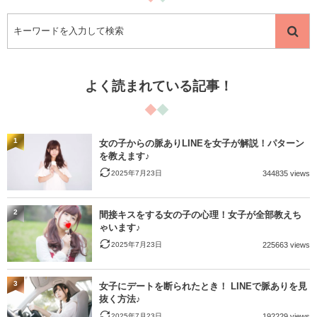
よく読まれている記事！
1
女の子からの脈ありLINEを女子が解説！パターン
を教えます♪
2025年7月23日
344835 views
2
間接キスをする女の子の心理！女子が全部教えち
ゃいます♪
2025年7月23日
225663 views
3
女子にデートを断られたとき！ LINEで脈ありを見
抜く方法♪
2025年7月23日
192229 views