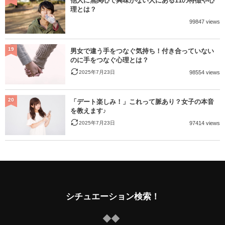
他人に無関心で興味がない人にある11の特徴や心
理とは？
99847 views
19
男女で違う手をつなぐ気持ち！付き合っていない
のに手をつなぐ心理とは？
2025年7月23日
98554 views
20
「デート楽しみ！」これって脈あり？女子の本音
を教えます♪
2025年7月23日
97414 views
シチュエーション検索！