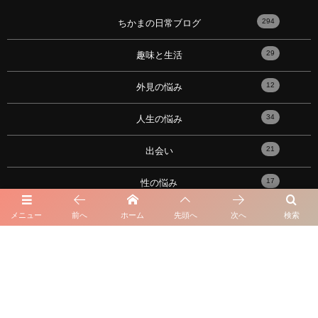
294
ちかまの日常ブログ
29
趣味と生活
12
外見の悩み
34
人生の悩み
21
出会い
17
性の悩み
91
恋愛心理学・メンタル
メニュー
前へ
ホーム
先頭へ
次へ
検索
10
おすすめの記事！
101
性格の悩み
16
星座・血液型・占い