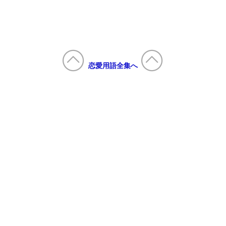
恋愛用語全集へ