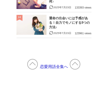
何♪
2025年7月23日
133393 views
10
運命の出会いには予感があ
る！自力でモノにする9つの
方法♪
2025年7月23日
123961 views
恋愛用語全集へ