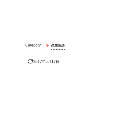
恋愛用語
2017年5月17日
おすすめの記事！
出会い
キス
告白