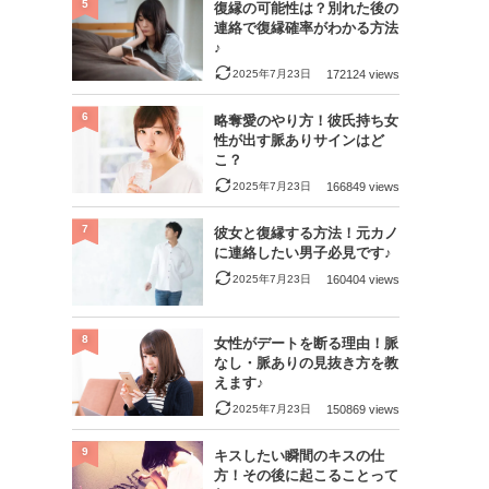
5
復縁の可能性は？別れた後の
連絡で復縁確率がわかる方法
♪
2025年7月23日
172124 views
6
略奪愛のやり方！彼氏持ち女
性が出す脈ありサインはど
こ？
2025年7月23日
166849 views
7
彼女と復縁する方法！元カノ
に連絡したい男子必見です♪
2025年7月23日
160404 views
8
女性がデートを断る理由！脈
なし・脈ありの見抜き方を教
えます♪
2025年7月23日
150869 views
9
キスしたい瞬間のキスの仕
方！その後に起こることって