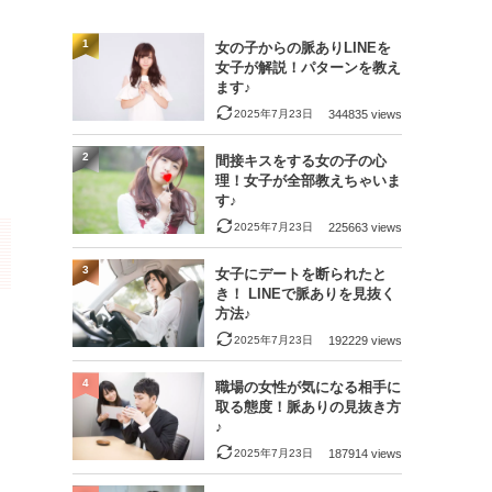
1
女の子からの脈ありLINEを
女子が解説！パターンを教え
ます♪
2025年7月23日
344835 views
2
間接キスをする女の子の心
理！女子が全部教えちゃいま
す♪
2025年7月23日
225663 views
3
女子にデートを断られたと
き！ LINEで脈ありを見抜く
方法♪
2025年7月23日
192229 views
4
職場の女性が気になる相手に
取る態度！脈ありの見抜き方
♪
2025年7月23日
187914 views