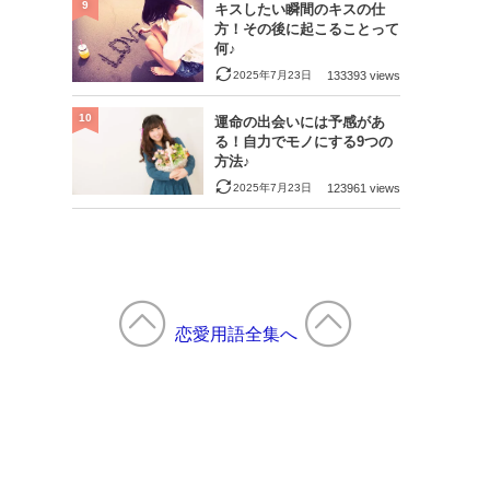
9
キスしたい瞬間のキスの仕
方！その後に起こることって
何♪
2025年7月23日
133393 views
10
運命の出会いには予感があ
る！自力でモノにする9つの
方法♪
2025年7月23日
123961 views
恋愛用語全集へ