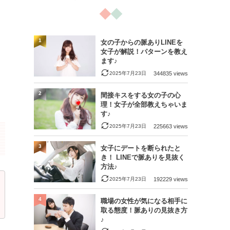
1
女の子からの脈ありLINEを
女子が解説！パターンを教え
ます♪
2025年7月23日
344835 views
2
間接キスをする女の子の心
理！女子が全部教えちゃいま
す♪
2025年7月23日
225663 views
3
女子にデートを断られたと
き！ LINEで脈ありを見抜く
方法♪
2025年7月23日
192229 views
4
職場の女性が気になる相手に
取る態度！脈ありの見抜き方
♪