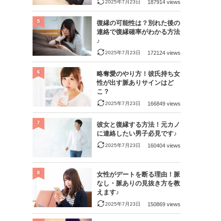
2025年7月23日
187914 views
5
復縁の可能性は？別れた後の
連絡で復縁確率がわかる方法
♪
2025年7月23日
172124 views
6
略奪愛のやり方！彼氏持ち女
性が出す脈ありサインはど
こ？
2025年7月23日
166849 views
7
彼女と復縁する方法！元カノ
に連絡したい男子必見です♪
2025年7月23日
160404 views
8
女性がデートを断る理由！脈
なし・脈ありの見抜き方を教
えます♪
2025年7月23日
150869 views