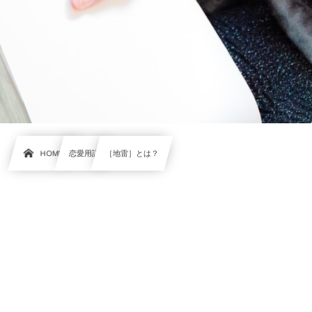
HOME
恋愛用語
［地雷］とは？