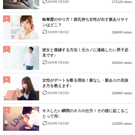
2025年7月23日
172124 views
6
略奪愛のやり方！彼氏持ち女性が出す脈ありサイ
ンはどこ？
2025年7月23日
166849 views
7
彼女と復縁する方法！元カノに連絡したい男子必
見です♪
2025年7月23日
160404 views
8
女性がデートを断る理由！脈なし・脈ありの見抜
き方を教えます♪
2025年7月23日
150869 views
9
キスしたい瞬間のキスの仕方！その後に起こるこ
とって何♪
2025年7月23日
133393 views