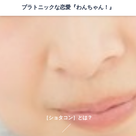
プラトニックな恋愛『わんちゃん！』
［ショタコン］とは？