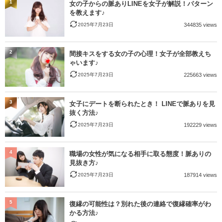
1
女の子からの脈ありLINEを女子が解説！パターン
を教えます♪
2025年7月23日
344835 views
2
間接キスをする女の子の心理！女子が全部教えち
ゃいます♪
2025年7月23日
225663 views
3
女子にデートを断られたとき！ LINEで脈ありを見
抜く方法♪
2025年7月23日
192229 views
4
職場の女性が気になる相手に取る態度！脈ありの
見抜き方♪
2025年7月23日
187914 views
5
復縁の可能性は？別れた後の連絡で復縁確率がわ
かる方法♪