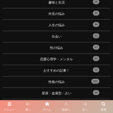
29
趣味と生活
12
外見の悩み
34
人生の悩み
21
出会い
17
性の悩み
91
恋愛心理学・メンタル
10
おすすめの記事！
101
性格の悩み
16
星座・血液型・占い
23
失恋と復縁
メニュー
前へ
ホーム
先頭へ
次へ
検索