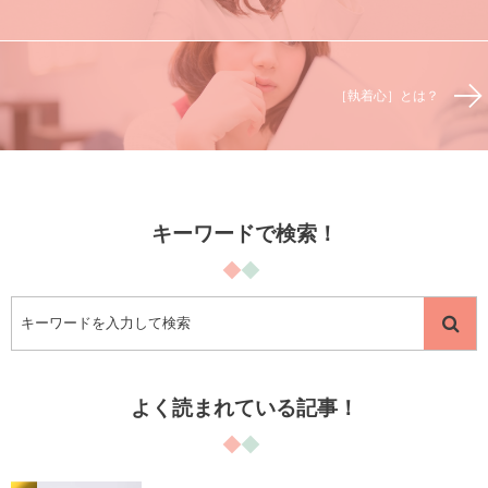
［執着心］とは？
キーワードで検索！
よく読まれている記事！