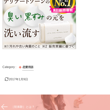
恋愛用語
2017年1月9日
［初体験］とは？