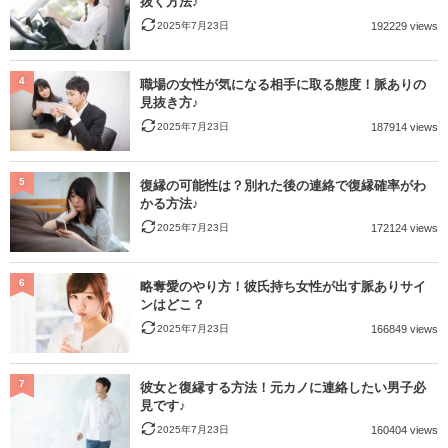
抜く方法♪
2025年7月23日
192229 views
4
職場の女性が気になる相手に取る態度！脈ありの
見抜き方♪
2025年7月23日
187914 views
5
復縁の可能性は？別れた後の連絡で復縁確率がわ
かる方法♪
2025年7月23日
172124 views
6
略奪愛のやり方！彼氏持ち女性が出す脈ありサイ
ンはどこ？
2025年7月23日
166849 views
7
彼女と復縁する方法！元カノに連絡したい男子必
見です♪
2025年7月23日
160404 views