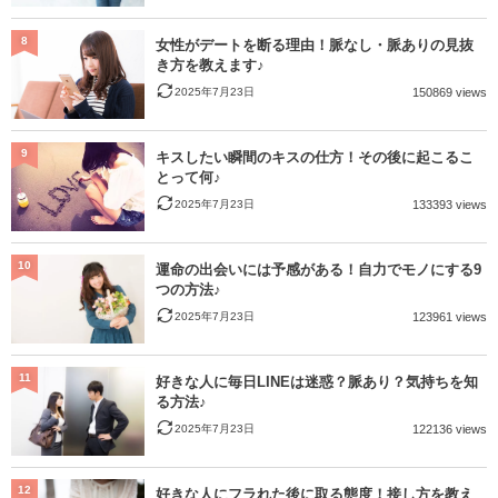
8
女性がデートを断る理由！脈なし・脈ありの見抜
き方を教えます♪
2025年7月23日
150869 views
9
キスしたい瞬間のキスの仕方！その後に起こるこ
とって何♪
2025年7月23日
133393 views
10
運命の出会いには予感がある！自力でモノにする9
つの方法♪
2025年7月23日
123961 views
11
好きな人に毎日LINEは迷惑？脈あり？気持ちを知
る方法♪
2025年7月23日
122136 views
12
好きな人にフラれた後に取る態度！接し方を教え