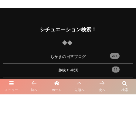
シチュエーション検索！
294
ちかまの日常ブログ
29
趣味と生活
12
外見の悩み
メニュー
前へ
ホーム
先頭へ
次へ
検索
34
人生の悩み
21
出会い
17
性の悩み