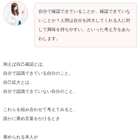
自分で確認できていることか、確認できていな
いことか？人間は自分を誇大してくれる人に対
して興味を持ちやすい。といった考え方をあら
わします。
例えば自己確認とは、
自分で認識できている自分のこと。
自己拡大とは、
自分で認識できていない自分のこと。
これらを組み合わせて考えてみると、
誰かに褒め言葉をかけるとき
褒められる本人が