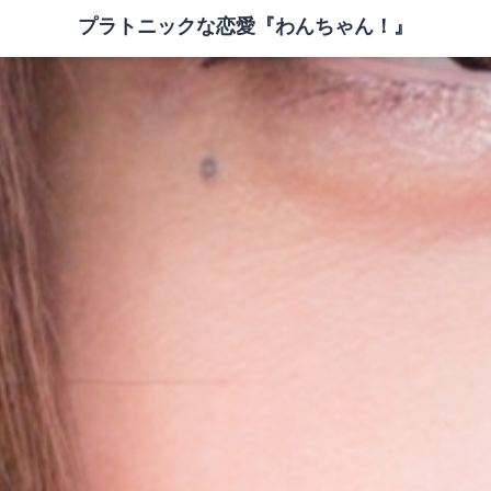
プラトニックな恋愛『わんちゃん！』