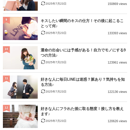
2025年7月23日
150869 views
9
キスしたい瞬間のキスの仕方！その後に起こるこ
とって何♪
2025年7月23日
133393 views
10
運命の出会いには予感がある！自力でモノにする9
つの方法♪
2025年7月23日
123961 views
11
好きな人に毎日LINEは迷惑？脈あり？気持ちを知
る方法♪
2025年7月23日
122136 views
12
好きな人にフラれた後に取る態度！接し方を教え
ます♪
2025年7月23日
120626 views