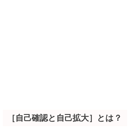
［自己確認と自己拡大］とは？