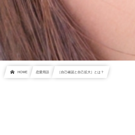
HOME
恋愛用語
［自己確認と自己拡大］とは？