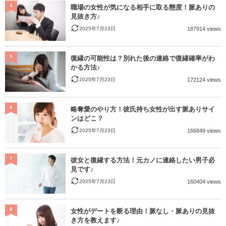
4
職場の女性が気になる相手に取る態度！脈ありの
見抜き方♪
2025年7月23日
187914 views
5
復縁の可能性は？別れた後の連絡で復縁確率がわ
かる方法♪
2025年7月23日
172124 views
6
略奪愛のやり方！彼氏持ち女性が出す脈ありサイ
ンはどこ？
2025年7月23日
166849 views
7
彼女と復縁する方法！元カノに連絡したい男子必
見です♪
2025年7月23日
160404 views
8
女性がデートを断る理由！脈なし・脈ありの見抜
き方を教えます♪