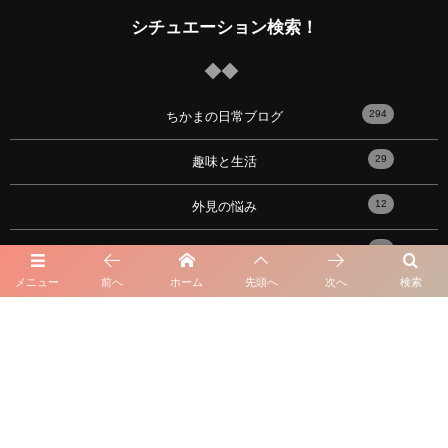
シチュエーション検索！
294
ちかまの日常ブログ
29
趣味と生活
12
外見の悩み
34
人生の悩み
メニュー
前へ
ホーム
先頭へ
次へ
検索
21
出会い
17
性の悩み
91
恋愛心理学・メンタル
10
おすすめの記事！