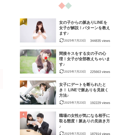
1
女の子からの脈ありLINEを
女子が解説！パターンを教え
ます♪
2025年7月23日
344835 views
2
間接キスをする女の子の心
理！女子が全部教えちゃいま
す♪
2025年7月23日
225663 views
3
女子にデートを断られたと
き！ LINEで脈ありを見抜く
方法♪
2025年7月23日
192229 views
4
職場の女性が気になる相手に
取る態度！脈ありの見抜き方
♪
2025年7月23日
187914 views