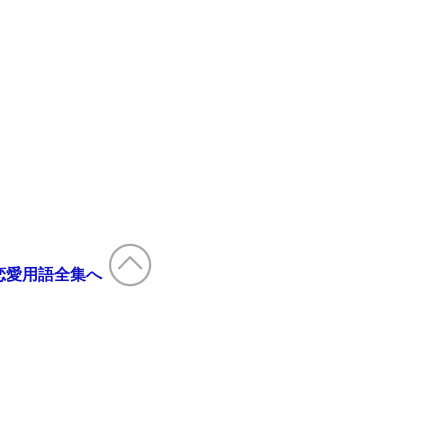
恋愛用語全集へ