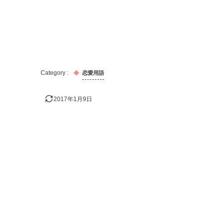
恋愛用語
2017年1月9日
おすすめの記事！
出会い
キス
告白