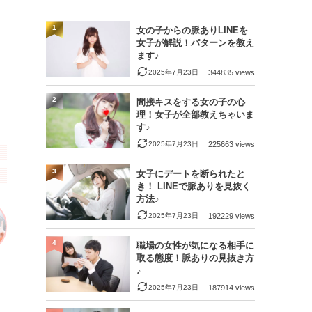
1
女の子からの脈ありLINEを
女子が解説！パターンを教え
ます♪
2025年7月23日
344835 views
2
間接キスをする女の子の心
理！女子が全部教えちゃいま
す♪
2025年7月23日
225663 views
3
女子にデートを断られたと
き！ LINEで脈ありを見抜く
方法♪
2025年7月23日
192229 views
4
職場の女性が気になる相手に
取る態度！脈ありの見抜き方
♪
2025年7月23日
187914 views