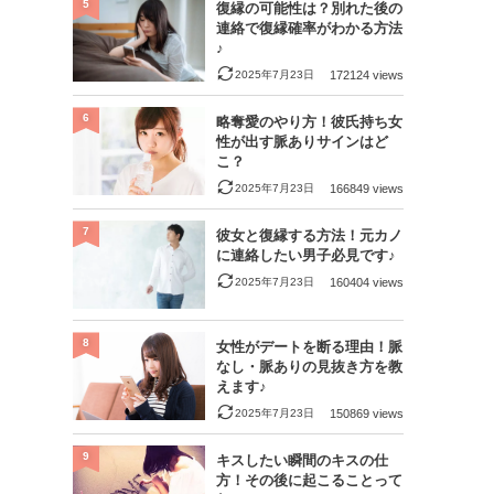
5
復縁の可能性は？別れた後の
連絡で復縁確率がわかる方法
♪
2025年7月23日
172124 views
6
略奪愛のやり方！彼氏持ち女
性が出す脈ありサインはど
こ？
2025年7月23日
166849 views
7
彼女と復縁する方法！元カノ
に連絡したい男子必見です♪
2025年7月23日
160404 views
8
女性がデートを断る理由！脈
なし・脈ありの見抜き方を教
えます♪
2025年7月23日
150869 views
9
キスしたい瞬間のキスの仕
方！その後に起こることって