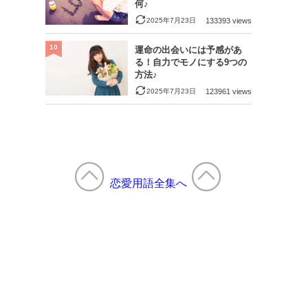
何♪
2025年7月23日
133393 views
10
運命の出会いには予感があ
る！自力でモノにする9つの
方法♪
2025年7月23日
123961 views
恋愛用語全集へ