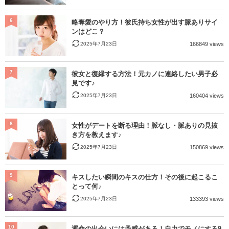
6
略奪愛のやり方！彼氏持ち女性が出す脈ありサイ
ンはどこ？
2025年7月23日
166849 views
7
彼女と復縁する方法！元カノに連絡したい男子必
見です♪
2025年7月23日
160404 views
8
女性がデートを断る理由！脈なし・脈ありの見抜
き方を教えます♪
2025年7月23日
150869 views
9
キスしたい瞬間のキスの仕方！その後に起こるこ
とって何♪
2025年7月23日
133393 views
10
運命の出会いには予感がある！自力でモノにする9