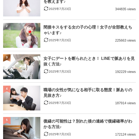
を教えます♪
2025年7月23日
344835 views
2
間接キスをする女の子の心理！女子が全部教えち
ゃいます♪
2025年7月23日
225663 views
3
女子にデートを断られたとき！ LINEで脈ありを見
抜く方法♪
2025年7月23日
192229 views
4
職場の女性が気になる相手に取る態度！脈ありの
見抜き方♪
2025年7月23日
187914 views
5
復縁の可能性は？別れた後の連絡で復縁確率がわ
かる方法♪
2025年7月23日
172124 views