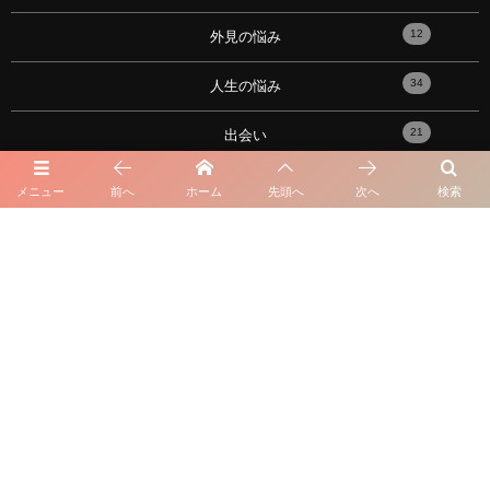
12
外見の悩み
34
人生の悩み
21
出会い
17
性の悩み
メニュー
前へ
ホーム
先頭へ
次へ
検索
91
恋愛心理学・メンタル
10
おすすめの記事！
101
性格の悩み
16
星座・血液型・占い
23
失恋と復縁
7
元カノ・元カレ