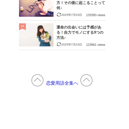
方！その後に起こることって
何♪
2025年7月23日
133393 views
10
運命の出会いには予感があ
る！自力でモノにする9つの
方法♪
2025年7月23日
123961 views
恋愛用語全集へ