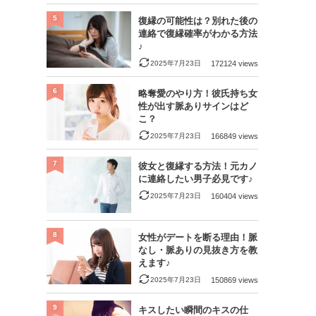
5
復縁の可能性は？別れた後の
連絡で復縁確率がわかる方法
♪
2025年7月23日
172124 views
6
略奪愛のやり方！彼氏持ち女
性が出す脈ありサインはど
こ？
2025年7月23日
166849 views
7
彼女と復縁する方法！元カノ
に連絡したい男子必見です♪
2025年7月23日
160404 views
8
女性がデートを断る理由！脈
なし・脈ありの見抜き方を教
えます♪
2025年7月23日
150869 views
9
キスしたい瞬間のキスの仕