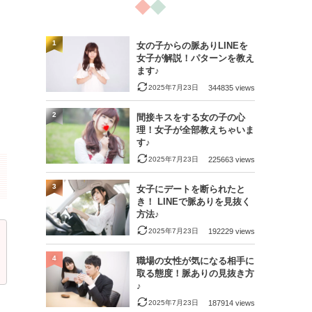
1
女の子からの脈ありLINEを
女子が解説！パターンを教え
ます♪
2025年7月23日
344835 views
2
間接キスをする女の子の心
理！女子が全部教えちゃいま
す♪
2025年7月23日
225663 views
3
女子にデートを断られたと
き！ LINEで脈ありを見抜く
方法♪
2025年7月23日
192229 views
4
職場の女性が気になる相手に
取る態度！脈ありの見抜き方
♪
2025年7月23日
187914 views