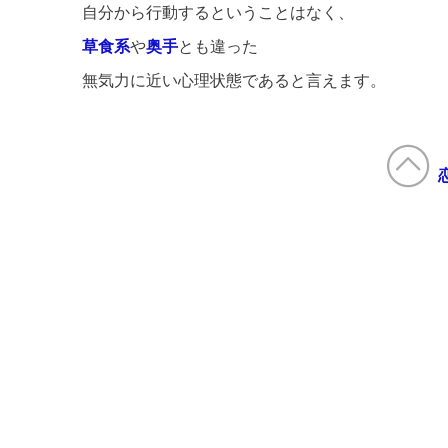
自分から行動するということはなく、
草食系
や
奥手
とも違った
無気力に近い心理状態であると言えます。