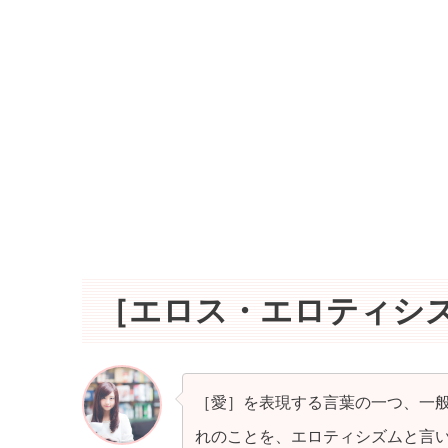
［エロス・エロティシ
［愛］を表現する言葉の一つ、一
れのことを、エロティシズムと言