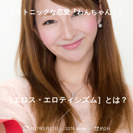
プラトニックな恋愛『わんちゃん！』
［エロス・エロティシズム］とは？
2017年5月17日
3276 views
約2分