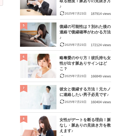
取る態度！脈ありの見抜き方
♪
2025年7月23日
187914 views
5
復縁の可能性は？別れた後の
連絡で復縁確率がわかる方法
♪
2025年7月23日
172124 views
6
略奪愛のやり方！彼氏持ち女
性が出す脈ありサインはど
こ？
2025年7月23日
166849 views
7
彼女と復縁する方法！元カノ
に連絡したい男子必見です♪
2025年7月23日
160404 views
8
女性がデートを断る理由！脈
なし・脈ありの見抜き方を教
えます♪