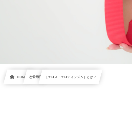
HOME
恋愛用語
［エロス・エロティシズム］とは？