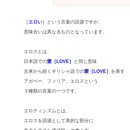
［
エロい
］という言葉の語源ですが、
意味合いは異なるものとなっています。
エロスとは、
日本語での
愛［LOVE］
と同じ意味
古来から続くギリシャ語での
愛［LOVE］
を表す
アガペー、フィリア、エロスという
３種類の言葉の一つです。
エロティシズムとは、
エロスを語源として美的な部分に