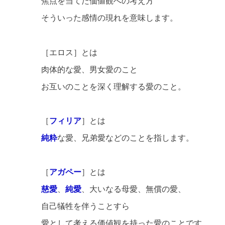
焦点を当てた価値観への考え方
そういった感情の現れを意味します。
［エロス］とは
肉体的な愛、男女愛のこと
お互いのことを深く理解する愛のこと。
［
フィリア
］とは
純粋
な愛、兄弟愛などのことを指します。
［
アガペー
］とは
慈愛
、
純愛
、大いなる母愛、無償の愛、
自己犠牲を伴うことすら
愛として考える価値観を持った愛のことです。