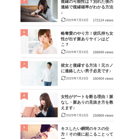
5
復縁の可能性は？別れた後の
連絡で復縁確率がわかる方法
♪
2025年7月23日
172124 views
6
略奪愛のやり方！彼氏持ち女
性が出す脈ありサインはど
こ？
2025年7月23日
166849 views
7
彼女と復縁する方法！元カノ
に連絡したい男子必見です♪
2025年7月23日
160404 views
8
女性がデートを断る理由！脈
なし・脈ありの見抜き方を教
えます♪
2025年7月23日
150869 views
9
キスしたい瞬間のキスの仕
方！その後に起こることって