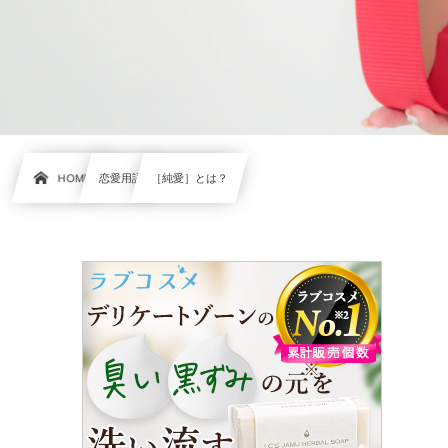
HOME
恋愛用語
［純愛］とは？