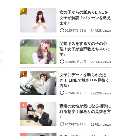
1
女の子からの脈ありLINEを
女子が解説！パターンを教え
ます♪
2025年7月23日
344835 views
2
間接キスをする女の子の心
理！女子が全部教えちゃいま
す♪
2025年7月23日
225663 views
3
女子にデートを断られたと
き！ LINEで脈ありを見抜く
方法♪
2025年7月23日
192229 views
4
職場の女性が気になる相手に
取る態度！脈ありの見抜き方
♪
2025年7月23日
187914 views