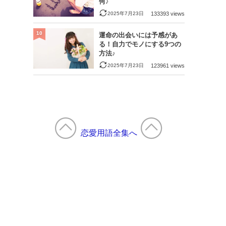
何♪
2025年7月23日
133393 views
10
運命の出会いには予感があ
る！自力でモノにする9つの
方法♪
2025年7月23日
123961 views
恋愛用語全集へ