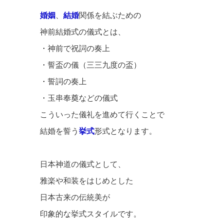
婚姻
、
結婚
関係を結ぶための
神前結婚式の儀式とは、
・神前で祝詞の奏上
・誓盃の儀（三三九度の盃）
・誓詞の奏上
・玉串奉奠などの儀式
こういった儀礼を進めて行くことで
結婚を誓う
挙式
形式となります。
日本神道の儀式として、
雅楽や和装をはじめとした
日本古来の伝統美が
印象的な挙式スタイルです。