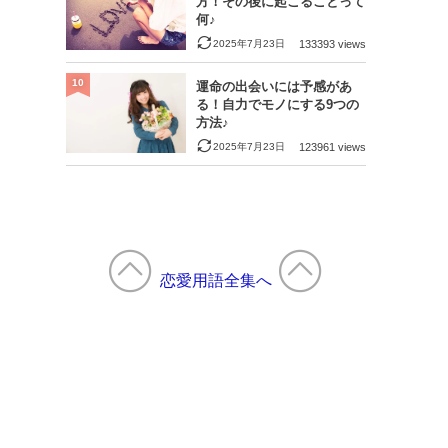
方！その後に起こることって
何♪
2025年7月23日
133393 views
10
運命の出会いには予感があ
る！自力でモノにする9つの
方法♪
2025年7月23日
123961 views
恋愛用語全集へ