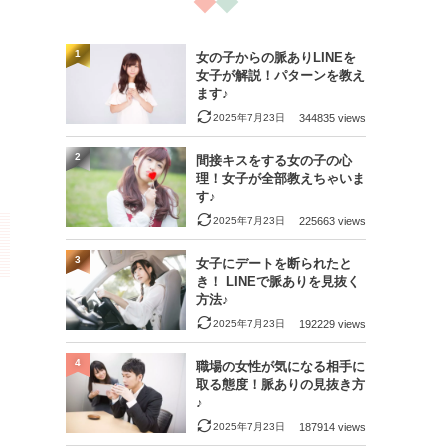
1
女の子からの脈ありLINEを
女子が解説！パターンを教え
ます♪
2025年7月23日
344835 views
2
間接キスをする女の子の心
理！女子が全部教えちゃいま
す♪
2025年7月23日
225663 views
3
女子にデートを断られたと
き！ LINEで脈ありを見抜く
方法♪
2025年7月23日
192229 views
4
職場の女性が気になる相手に
取る態度！脈ありの見抜き方
♪
2025年7月23日
187914 views