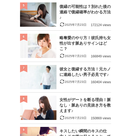
5
復縁の可能性は？別れた後の
連絡で復縁確率がわかる方法
♪
2025年7月23日
172124 views
6
略奪愛のやり方！彼氏持ち女
性が出す脈ありサインはど
こ？
2025年7月23日
166849 views
7
彼女と復縁する方法！元カノ
に連絡したい男子必見です♪
2025年7月23日
160404 views
8
女性がデートを断る理由！脈
なし・脈ありの見抜き方を教
えます♪
2025年7月23日
150869 views
9
キスしたい瞬間のキスの仕