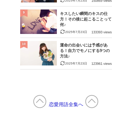
2025年7月23日
150869 views
9
キスしたい瞬間のキスの仕
方！その後に起こることって
何♪
2025年7月23日
133393 views
10
運命の出会いには予感があ
る！自力でモノにする9つの
方法♪
2025年7月23日
123961 views
恋愛用語全集へ