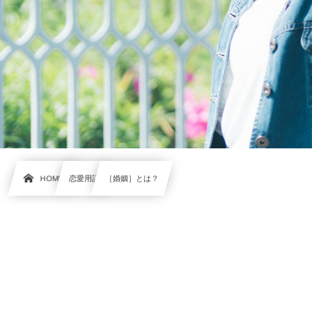
HOME
恋愛用語
［婚姻］とは？