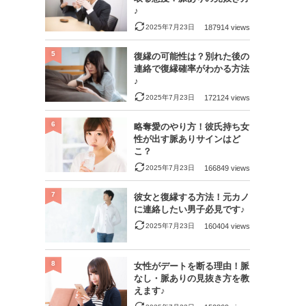
♪
2025年7月23日
187914 views
5
復縁の可能性は？別れた後の
連絡で復縁確率がわかる方法
♪
2025年7月23日
172124 views
6
略奪愛のやり方！彼氏持ち女
性が出す脈ありサインはど
こ？
2025年7月23日
166849 views
7
彼女と復縁する方法！元カノ
に連絡したい男子必見です♪
2025年7月23日
160404 views
8
女性がデートを断る理由！脈
なし・脈ありの見抜き方を教
えます♪