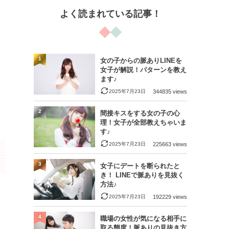
よく読まれている記事！
1
女の子からの脈ありLINEを
女子が解説！パターンを教え
ます♪
2025年7月23日
344835 views
2
間接キスをする女の子の心
理！女子が全部教えちゃいま
す♪
2025年7月23日
225663 views
3
女子にデートを断られたと
き！ LINEで脈ありを見抜く
方法♪
2025年7月23日
192229 views
4
職場の女性が気になる相手に
取る態度！脈ありの見抜き方