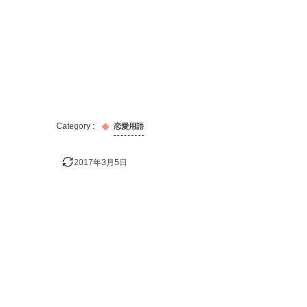
恋愛用語
2017年3月5日
おすすめの記事！
出会い
キス
告白