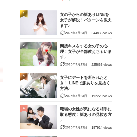
1
女の子からの脈ありLINEを
女子が解説！パターンを教え
ます♪
2025年7月23日
344835 views
2
間接キスをする女の子の心
理！女子が全部教えちゃいま
す♪
2025年7月23日
225663 views
3
女子にデートを断られたと
き！ LINEで脈ありを見抜く
方法♪
2025年7月23日
192229 views
4
職場の女性が気になる相手に
取る態度！脈ありの見抜き方
♪
2025年7月23日
187914 views