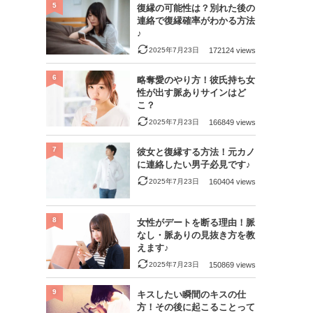
5
復縁の可能性は？別れた後の
連絡で復縁確率がわかる方法
♪
2025年7月23日
172124 views
6
略奪愛のやり方！彼氏持ち女
性が出す脈ありサインはど
こ？
2025年7月23日
166849 views
7
彼女と復縁する方法！元カノ
に連絡したい男子必見です♪
2025年7月23日
160404 views
8
女性がデートを断る理由！脈
なし・脈ありの見抜き方を教
えます♪
2025年7月23日
150869 views
9
キスしたい瞬間のキスの仕
方！その後に起こることって