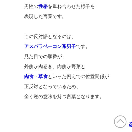
男性の
性格
を重ね合わせた様子を
表現した言葉です。
この反対語となるのは、
アスパラベーコン系男子
です。
見た目での順番が
外側が肉巻き、内側が野菜と
肉食
・
草食
といった例えでの位置関係が
正反対となっているため、
全く逆の意味を持つ言葉となります。