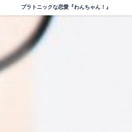
プラトニックな恋愛『わんちゃん！』