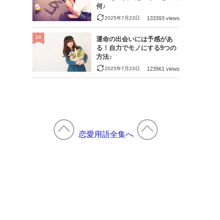
何♪
2025年7月23日
133393 views
10
運命の出会いには予感があ
る！自力でモノにする9つの
方法♪
2025年7月23日
123961 views
恋愛用語全集へ