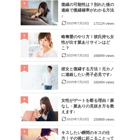
5
復縁の可能性は？別れた後の
連絡で復縁確率がわかる方法
♪
2025年7月23日
172124 views
6
略奪愛のやり方！彼氏持ち女
性が出す脈ありサインはど
こ？
2025年7月23日
166849 views
7
彼女と復縁する方法！元カノ
に連絡したい男子必見です♪
2025年7月23日
160404 views
8
女性がデートを断る理由！脈
なし・脈ありの見抜き方を教
えます♪
2025年7月23日
150869 views
9
キスしたい瞬間のキスの仕
方！その後に起こることって