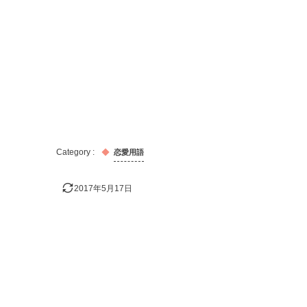
恋愛用語
2017年5月17日
おすすめの記事！
出会い
キス
告白