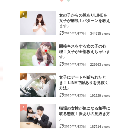
1
女の子からの脈ありLINEを
女子が解説！パターンを教え
ます♪
2025年7月23日
344835 views
2
間接キスをする女の子の心
理！女子が全部教えちゃいま
す♪
2025年7月23日
225663 views
3
女子にデートを断られたと
き！ LINEで脈ありを見抜く
方法♪
2025年7月23日
192229 views
4
職場の女性が気になる相手に
取る態度！脈ありの見抜き方
♪
2025年7月23日
187914 views