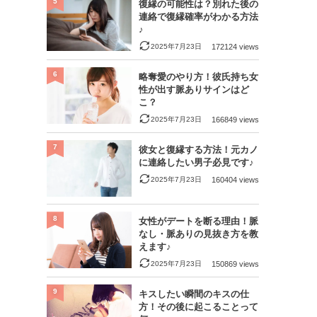
5
復縁の可能性は？別れた後の
連絡で復縁確率がわかる方法
♪
2025年7月23日
172124 views
6
略奪愛のやり方！彼氏持ち女
性が出す脈ありサインはど
こ？
2025年7月23日
166849 views
7
彼女と復縁する方法！元カノ
に連絡したい男子必見です♪
2025年7月23日
160404 views
8
女性がデートを断る理由！脈
なし・脈ありの見抜き方を教
えます♪
2025年7月23日
150869 views
9
キスしたい瞬間のキスの仕
方！その後に起こることって