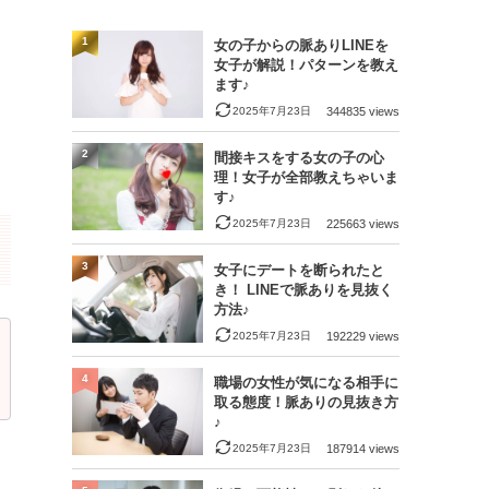
1
女の子からの脈ありLINEを
女子が解説！パターンを教え
ます♪
2025年7月23日
344835 views
2
間接キスをする女の子の心
理！女子が全部教えちゃいま
す♪
2025年7月23日
225663 views
3
女子にデートを断られたと
き！ LINEで脈ありを見抜く
方法♪
2025年7月23日
192229 views
4
職場の女性が気になる相手に
取る態度！脈ありの見抜き方
♪
2025年7月23日
187914 views