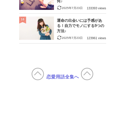
何♪
2025年7月23日
133393 views
10
運命の出会いには予感があ
る！自力でモノにする9つの
方法♪
2025年7月23日
123961 views
恋愛用語全集へ