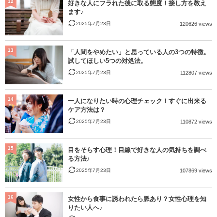
12
好きな人にフラれた後に取る態度！接し方を教え
ます♪
2025年7月23日
120626 views
13
「人間をやめたい」と思っている人の3つの特徴。
試してほしい5つの対処法。
2025年7月23日
112807 views
14
一人になりたい時の心理チェック！すぐに出来る
ケア方法は？
2025年7月23日
110872 views
15
目をそらす心理！目線で好きな人の気持ちを調べ
る方法♪
2025年7月23日
107869 views
16
女性から食事に誘われたら脈あり？女性心理を知
りたい人へ♪