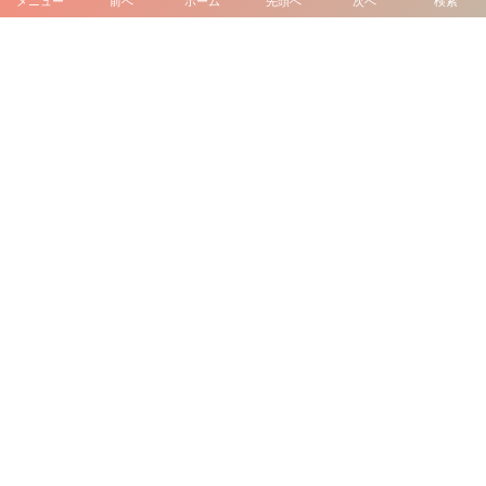
メニュー
前へ
ホーム
先頭へ
次へ
検索
91
恋愛心理学・メンタル
10
おすすめの記事！
101
性格の悩み
16
星座・血液型・占い
23
失恋と復縁
7
元カノ・元カレ
57
脈アリ・脈ナシ
41
恋愛・デート
22
浮気
25
告白