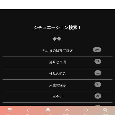
シチュエーション検索！
294
ちかまの日常ブログ
29
趣味と生活
12
外見の悩み
34
人生の悩み
21
出会い
17
性の悩み