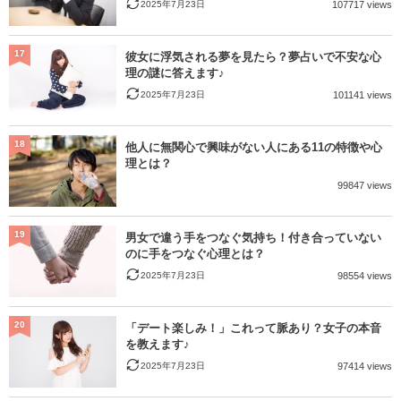
2025年7月23日
107717 views
17
彼女に浮気される夢を見たら？夢占いで不安な心
理の謎に答えます♪
2025年7月23日
101141 views
18
他人に無関心で興味がない人にある11の特徴や心
理とは？
99847 views
19
男女で違う手をつなぐ気持ち！付き合っていない
のに手をつなぐ心理とは？
2025年7月23日
98554 views
20
「デート楽しみ！」これって脈あり？女子の本音
を教えます♪
2025年7月23日
97414 views