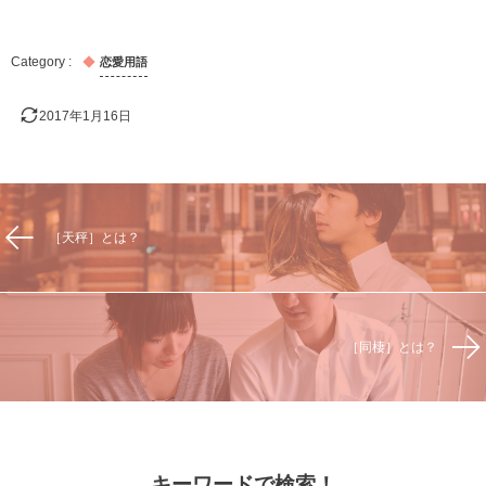
恋愛用語
2017年1月16日
［天秤］とは？
［同棲］とは？
キーワードで検索！