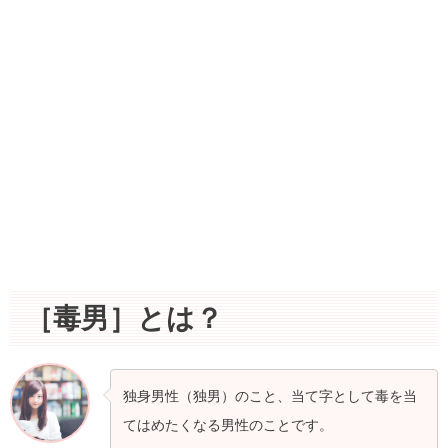
［毒男］とは？
独身男性（独男）のこと、当て字として毒を当
てはめたくなる男性のことです。