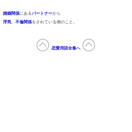
婚姻関係
にある
パートナー
から
浮気
、
不倫関係
をされている側のこと。
恋愛用語全集へ