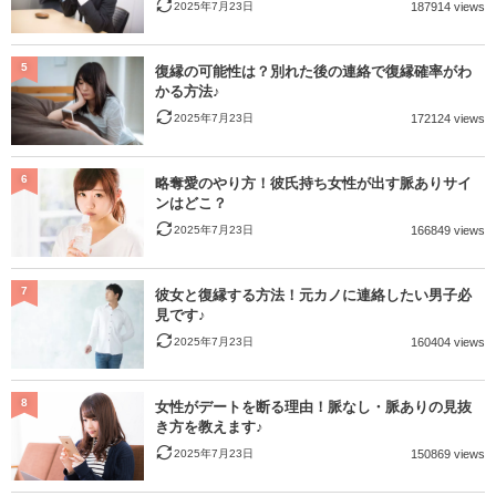
2025年7月23日
187914 views
5
復縁の可能性は？別れた後の連絡で復縁確率がわ
かる方法♪
2025年7月23日
172124 views
6
略奪愛のやり方！彼氏持ち女性が出す脈ありサイ
ンはどこ？
2025年7月23日
166849 views
7
彼女と復縁する方法！元カノに連絡したい男子必
見です♪
2025年7月23日
160404 views
8
女性がデートを断る理由！脈なし・脈ありの見抜
き方を教えます♪
2025年7月23日
150869 views