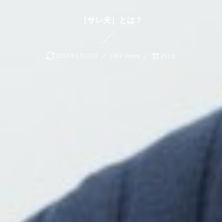
［サレ夫］とは？
2017年5月17日
1361 views
約1分