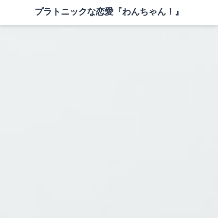
プラトニックな恋愛『わんちゃん！』